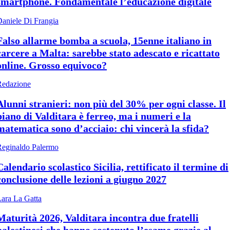
smartphone. Fondamentale l’educazione digitale
aniele Di Frangia
Falso allarme bomba a scuola, 15enne italiano in
carcere a Malta: sarebbe stato adescato e ricattato
online. Grosso equivoco?
Redazione
Alunni stranieri: non più del 30% per ogni classe. Il
piano di Valditara è ferreo, ma i numeri e la
matematica sono d’acciaio: chi vincerà la sfida?
Reginaldo Palermo
Calendario scolastico Sicilia, rettificato il termine di
conclusione delle lezioni a giugno 2027
ara La Gatta
Maturità 2026, Valditara incontra due fratelli