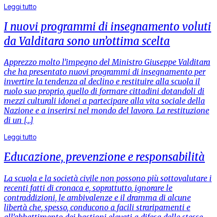
Leggi tutto
I nuovi programmi di insegnamento voluti
da Valditara sono un’ottima scelta
Apprezzo molto l’impegno del Ministro Giuseppe Valditara
che ha presentato nuovi programmi di insegnamento per
invertire la tendenza al declino e restituire alla scuola il
ruolo suo proprio, quello di formare cittadini dotandoli di
mezzi culturali idonei a partecipare alla vita sociale della
Nazione e a inserirsi nel mondo del lavoro. La restituzione
di un […]
Leggi tutto
Educazione, prevenzione e responsabilità
La scuola e la società civile non possono più sottovalutare i
recenti fatti di cronaca e, soprattutto, ignorare le
contraddizioni, le ambivalenze e il dramma di alcune
libertà che, spesso, conducono a facili straripamenti e
all’abbattimento dei bastioni elevati a difesa delle stesse