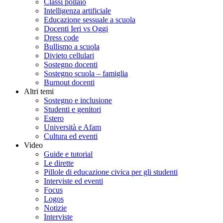
Classi pollaio
Intelligenza artificiale
Educazione sessuale a scuola
Docenti Ieri vs Oggi
Dress code
Bullismo a scuola
Divieto cellulari
Sostegno docenti
Sostegno scuola – famiglia
Burnout docenti
Altri temi
Sostegno e inclusione
Studenti e genitori
Estero
Università e Afam
Cultura ed eventi
Video
Guide e tutorial
Le dirette
Pillole di educazione civica per gli studenti
Interviste ed eventi
Focus
Logos
Notizie
Interviste