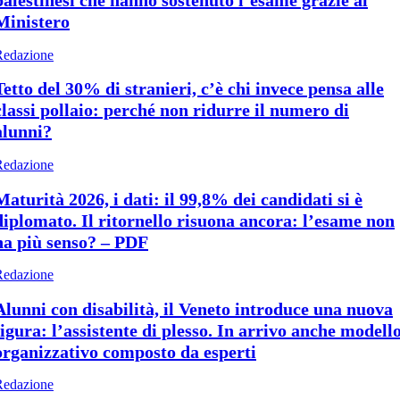
palestinesi che hanno sostenuto l’esame grazie al
Ministero
Redazione
Tetto del 30% di stranieri, c’è chi invece pensa alle
classi pollaio: perché non ridurre il numero di
alunni?
Redazione
Maturità 2026, i dati: il 99,8% dei candidati si è
diplomato. Il ritornello risuona ancora: l’esame non
ha più senso? – PDF
Redazione
Alunni con disabilità, il Veneto introduce una nuova
figura: l’assistente di plesso. In arrivo anche modell
organizzativo composto da esperti
Redazione