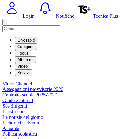
Login
Notifiche
Tecnica Plus
Link rapidi
Categorie
Focus
Altri temi
Video
Servizi
Video Channel
Assegnazioni provvisorie 2026
Contratto scuola 2025-2027
Guide e tutorial
Sos dirigenti
I nostri corsi
Le notizie del giorno
I lettori ci scrivono
Attualità
Politica scolastica