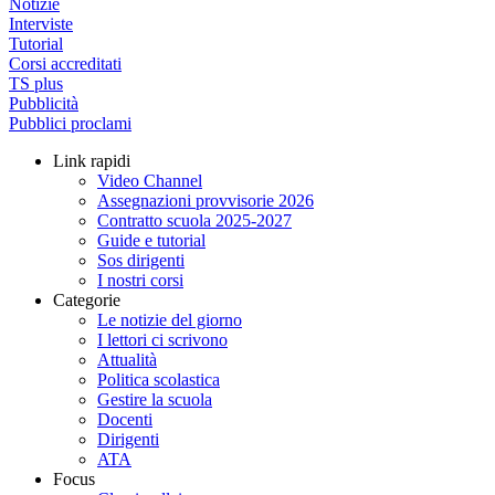
Notizie
Interviste
Tutorial
Corsi accreditati
TS plus
Pubblicità
Pubblici proclami
Link rapidi
Video Channel
Assegnazioni provvisorie 2026
Contratto scuola 2025-2027
Guide e tutorial
Sos dirigenti
I nostri corsi
Categorie
Le notizie del giorno
I lettori ci scrivono
Attualità
Politica scolastica
Gestire la scuola
Docenti
Dirigenti
ATA
Focus