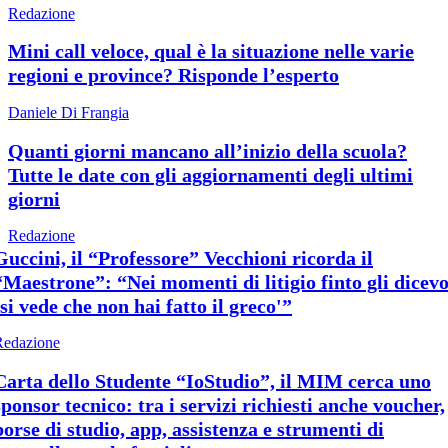
Redazione
Mini call veloce, qual è la situazione nelle varie
regioni e province? Risponde l’esperto
Daniele Di Frangia
Quanti giorni mancano all’inizio della scuola?
Tutte le date con gli aggiornamenti degli ultimi
giorni
Redazione
Guccini, il “Professore” Vecchioni ricorda il
“Maestrone”: “Nei momenti di litigio finto gli dicev
‘si vede che non hai fatto il greco'”
Redazione
Carta dello Studente “IoStudio”, il MIM cerca uno
sponsor tecnico: tra i servizi richiesti anche voucher,
borse di studio, app, assistenza e strumenti di