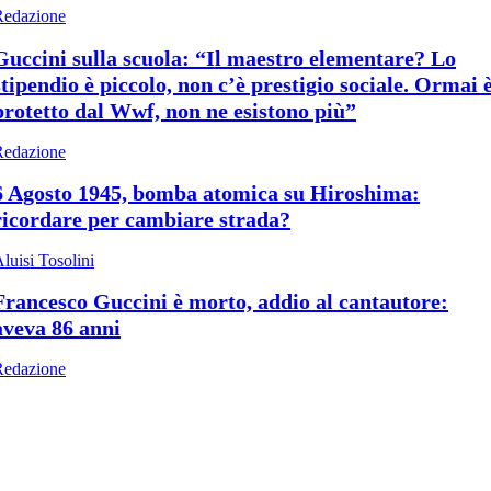
Redazione
Guccini sulla scuola: “Il maestro elementare? Lo
stipendio è piccolo, non c’è prestigio sociale. Ormai 
protetto dal Wwf, non ne esistono più”
Redazione
6 Agosto 1945, bomba atomica su Hiroshima:
ricordare per cambiare strada?
luisi Tosolini
Francesco Guccini è morto, addio al cantautore:
aveva 86 anni
Redazione