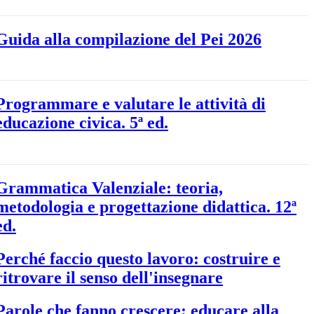
Guida alla compilazione del Pei 2026
Programmare e valutare le attività di
educazione civica. 5ª ed.
Grammatica Valenziale: teoria,
metodologia e progettazione didattica. 12ª
ed.
Perché faccio questo lavoro: costruire e
ritrovare il senso dell'insegnare
Parole che fanno crescere: educare alla