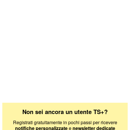
Non sei ancora un
utente TS+
?
Registrati gratuitamente in pochi passi per ricevere
notifiche personalizzate
e
newsletter dedicate