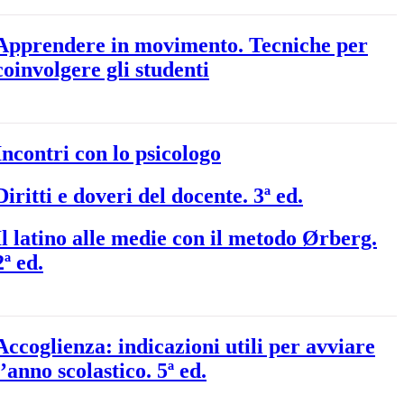
Apprendere in movimento. Tecniche per
coinvolgere gli studenti
Incontri con lo psicologo
Diritti e doveri del docente. 3ª ed.
Il latino alle medie con il metodo Ørberg.
2ª ed.
Accoglienza: indicazioni utili per avviare
l’anno scolastico. 5ª ed.