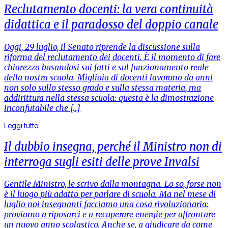
Reclutamento docenti: la vera continuità
didattica e il paradosso del doppio canale
Oggi, 29 luglio, il Senato riprende la discussione sulla
riforma del reclutamento dei docenti. È il momento di fare
chiarezza basandosi sui fatti e sul funzionamento reale
della nostra scuola. Migliaia di docenti lavorano da anni
non solo sullo stesso grado e sulla stessa materia, ma
addirittura nella stessa scuola: questa è la dimostrazione
inconfutabile che […]
Leggi tutto
Il dubbio insegna, perché il Ministro non di
interroga sugli esiti delle prove Invalsi
Gentile Ministro, le scrivo dalla montagna. Lo so, forse non
è il luogo più adatto per parlare di scuola. Ma nel mese di
luglio noi insegnanti facciamo una cosa rivoluzionaria:
proviamo a riposarci e a recuperare energie per affrontare
un nuovo anno scolastico. Anche se, a giudicare da come