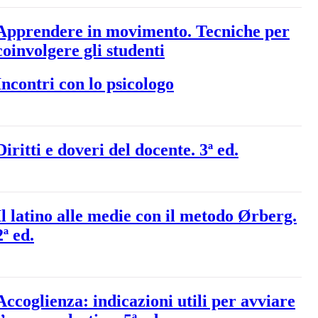
Apprendere in movimento. Tecniche per
coinvolgere gli studenti
Incontri con lo psicologo
Diritti e doveri del docente. 3ª ed.
Il latino alle medie con il metodo Ørberg.
2ª ed.
Accoglienza: indicazioni utili per avviare