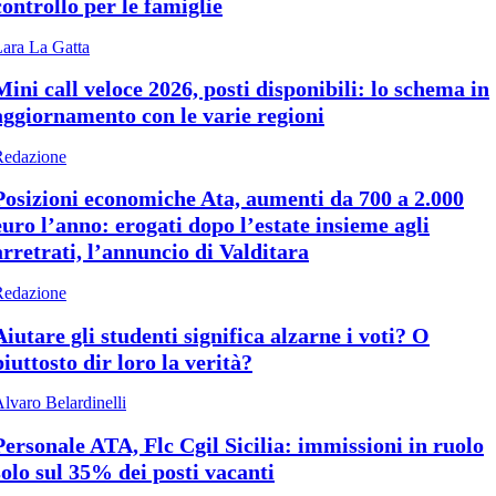
controllo per le famiglie
ara La Gatta
Mini call veloce 2026, posti disponibili: lo schema in
aggiornamento con le varie regioni
Redazione
Posizioni economiche Ata, aumenti da 700 a 2.000
euro l’anno: erogati dopo l’estate insieme agli
arretrati, l’annuncio di Valditara
Redazione
Aiutare gli studenti significa alzarne i voti? O
piuttosto dir loro la verità?
lvaro Belardinelli
Personale ATA, Flc Cgil Sicilia: immissioni in ruolo
solo sul 35% dei posti vacanti