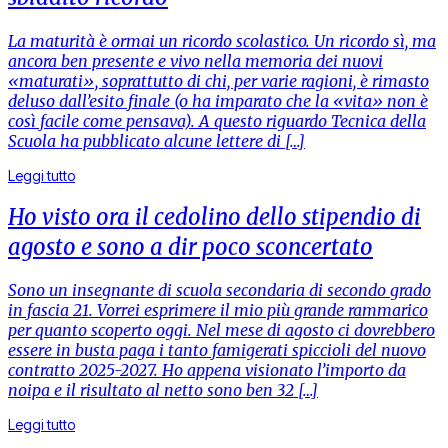
La maturità è ormai un ricordo scolastico. Un ricordo sì, ma
ancora ben presente e vivo nella memoria dei nuovi
«maturati», soprattutto di chi, per varie ragioni, è rimasto
deluso dall’esito finale (o ha imparato che la «vita» non è
così facile come pensava). A questo riguardo Tecnica della
Scuola ha pubblicato alcune lettere di […]
Leggi tutto
Ho visto ora il cedolino dello stipendio di
agosto e sono a dir poco sconcertato
Sono un insegnante di scuola secondaria di secondo grado
in fascia 21. Vorrei esprimere il mio più grande rammarico
per quanto scoperto oggi. Nel mese di agosto ci dovrebbero
essere in busta paga i tanto famigerati spiccioli del nuovo
contratto 2025-2027. Ho appena visionato l’importo da
noipa e il risultato al netto sono ben 32 […]
Leggi tutto