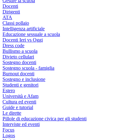
Gestire la scuola
Docenti
Dirigenti
ATA
Classi pollaio
Intelligenza artificiale
Educazione sessuale a scuola
Docenti Ieri vs Oggi
Dress code
Bullismo a scuola
Divieto cellulari
Sostegno docenti
Sostegno scuola - famiglia
Burnout docenti
Sostegno e inclusione
Studenti e genitori
Estero
Università e Afam
Cultura ed eventi
Guide e tutorial
Le dirette
Pillole di educazione civica per gli studenti
Interviste ed eventi
Focus
Logos