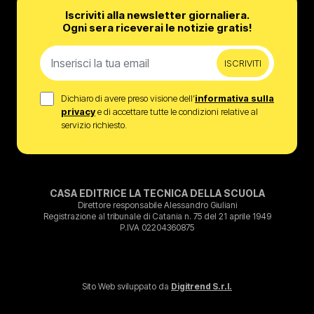
Iscriviti alla newsletter giornaliera.
Ogni sera riceverai le notizie gratis!
ISCRIVITI
Dichiaro di avere preso visione dell’
informativa sulla
privacy
e di accettare tutte le condizioni relative al
servizio richiesto.
CASA EDITRICE LA TECNICA DELLA SCUOLA
Direttore responsabile Alessandro Giuliani
Registrazione al tribunale di Catania n. 75 del 21 aprile 1949
P.IVA 02204360875
Sito Web sviluppato da
Digitrend S.r.l.