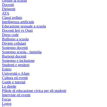
Gestire la scuola
Docenti
Dirigenti
ATA
Classi pollaio
Intelligenza artificiale
Educazione sessuale a scuola
Docenti Ieri vs Oggi
Dress code
Bullismo a scuola
Divieto cellulari
Sostegno docenti
Sostegno scuola - famiglia
Burnout docenti
Sostegno e inclusione
Studenti e genitori
Estero
Università e Afam
Cultura ed eventi
Guide e tutorial
Le dirette
Pillole di educazione civica per gli studenti
Interviste ed eventi
Focus
Logos