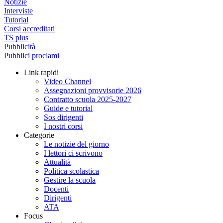
Notizie
Interviste
Tutorial
Corsi accreditati
TS plus
Pubblicità
Pubblici proclami
Link rapidi
Video Channel
Assegnazioni provvisorie 2026
Contratto scuola 2025-2027
Guide e tutorial
Sos dirigenti
I nostri corsi
Categorie
Le notizie del giorno
I lettori ci scrivono
Attualità
Politica scolastica
Gestire la scuola
Docenti
Dirigenti
ATA
Focus