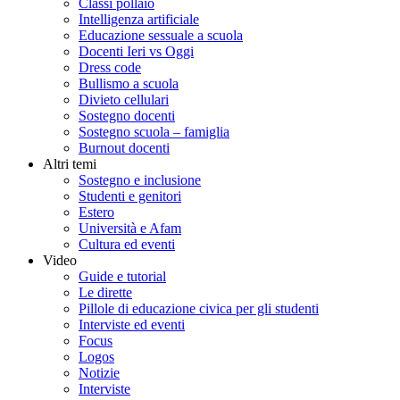
Classi pollaio
Intelligenza artificiale
Educazione sessuale a scuola
Docenti Ieri vs Oggi
Dress code
Bullismo a scuola
Divieto cellulari
Sostegno docenti
Sostegno scuola – famiglia
Burnout docenti
Altri temi
Sostegno e inclusione
Studenti e genitori
Estero
Università e Afam
Cultura ed eventi
Video
Guide e tutorial
Le dirette
Pillole di educazione civica per gli studenti
Interviste ed eventi
Focus
Logos
Notizie
Interviste