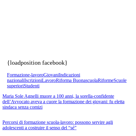
{loadposition facebook}
Formazione-lavoro
Giovani
Indicazioni
nazionali
Iscrizioni
Lavoro
Riforma Buonascuola
Riforme
Scuole
superiori
Studenti
Maria Sole Agnelli muore a 100 anni, la sorella-confidente
dell’Avvocato aveva a cuore la formazione dei giovani: fu eletta
sindaca senza comizi
Percorsi di formazione scuola-lavoro: possono servire agli
adolescenti a costruire il senso del “sé”