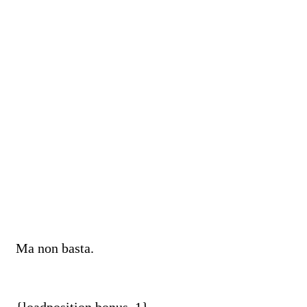
Ma non basta.
{loadposition bonus_1}