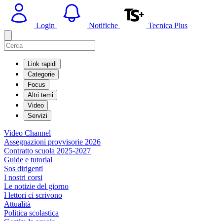
Login
Notifiche
Tecnica Plus
Link rapidi
Categorie
Focus
Altri temi
Video
Servizi
Video Channel
Assegnazioni provvisorie 2026
Contratto scuola 2025-2027
Guide e tutorial
Sos dirigenti
I nostri corsi
Le notizie del giorno
I lettori ci scrivono
Attualità
Politica scolastica