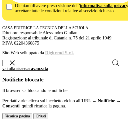
Dichiaro di avere preso visione dell’
informativa sulla privac
accettare tutte le condizioni relative al servizio richiesto.
CASA EDITRICE LA TECNICA DELLA SCUOLA
Direttore responsabile Alessandro Giuliani
Registrazione al tribunale di Catania n. 75 del 21 aprile 1949
P.IVA 02204360875
Sito Web sviluppato da
Digitrend S.r.l.
vai alla
ricerca avanzata
Notifiche bloccate
Il browser sta bloccando le notifiche.
Per riattivarle: clicca sul lucchetto vicino all’URL →
Notifiche →
Consenti
, quindi ricarica la pagina.
Ricarica pagina
Chiudi