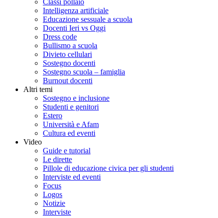
Classi pollaio
Intelligenza artificiale
Educazione sessuale a scuola
Docenti Ieri vs Oggi
Dress code
Bullismo a scuola
Divieto cellulari
Sostegno docenti
Sostegno scuola – famiglia
Burnout docenti
Altri temi
Sostegno e inclusione
Studenti e genitori
Estero
Università e Afam
Cultura ed eventi
Video
Guide e tutorial
Le dirette
Pillole di educazione civica per gli studenti
Interviste ed eventi
Focus
Logos
Notizie
Interviste