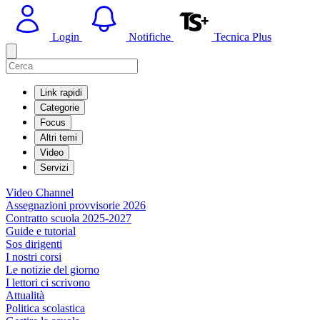
Login
Notifiche
Tecnica Plus
Link rapidi
Categorie
Focus
Altri temi
Video
Servizi
Video Channel
Assegnazioni provvisorie 2026
Contratto scuola 2025-2027
Guide e tutorial
Sos dirigenti
I nostri corsi
Le notizie del giorno
I lettori ci scrivono
Attualità
Politica scolastica