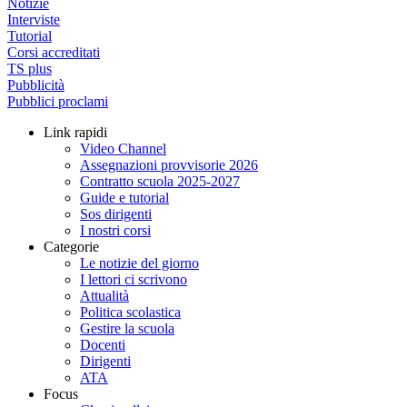
Notizie
Interviste
Tutorial
Corsi accreditati
TS plus
Pubblicità
Pubblici proclami
Link rapidi
Video Channel
Assegnazioni provvisorie 2026
Contratto scuola 2025-2027
Guide e tutorial
Sos dirigenti
I nostri corsi
Categorie
Le notizie del giorno
I lettori ci scrivono
Attualità
Politica scolastica
Gestire la scuola
Docenti
Dirigenti
ATA
Focus