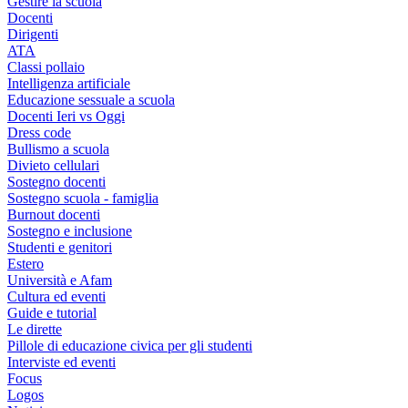
Gestire la scuola
Docenti
Dirigenti
ATA
Classi pollaio
Intelligenza artificiale
Educazione sessuale a scuola
Docenti Ieri vs Oggi
Dress code
Bullismo a scuola
Divieto cellulari
Sostegno docenti
Sostegno scuola - famiglia
Burnout docenti
Sostegno e inclusione
Studenti e genitori
Estero
Università e Afam
Cultura ed eventi
Guide e tutorial
Le dirette
Pillole di educazione civica per gli studenti
Interviste ed eventi
Focus
Logos