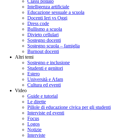
Classi pollaio
Intelligenza artificiale
Educazione sessuale a scuola
Docenti Ieri vs Oggi
Dress code
Bullismo a scuola
Divieto cellulari
Sostegno docenti
Sostegno scuola – famiglia
Burnout docenti
Altri temi
Sostegno e inclusione
Studenti e genitori
Estero
Università e Afam
Cultura ed eventi
Video
Guide e tutorial
Le dirette
Pillole di educazione civica per gli studenti
Interviste ed eventi
Focus
Logos
Notizie
Interviste