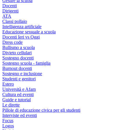
Gestire la scuola
Docenti
Dirigenti
ATA
Classi pollaio
Intelligenza artificiale
Educazione sessuale a scuola
Docenti Ieri vs Oggi
Dress code
Bullismo a scuola
Divieto cellulari
Sostegno docenti
Sostegno scuola - famiglia
Burnout docenti
Sostegno e inclusione
Studenti e genitori
Estero
Università e Afam
Cultura ed eventi
Guide e tutorial
Le dirette
Pillole di educazione civica per gli studenti
Interviste ed eventi
Focus
Logos