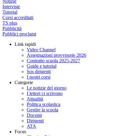
Notizie
Interviste
Tutorial
Corsi accreditati
TS plus
Pubblicità
Pubblici proclami
Link rapidi
Video Channel
Assegnazioni provvisorie 2026
Contratto scuola 2025-2027
Guide e tutorial
Sos dirigenti
I nostri corsi
Categorie
Le notizie del giorno
I lettori ci scrivono
Attualità
Politica scolastica
Gestire la scuola
Docenti
Dirigenti
ATA
Focus