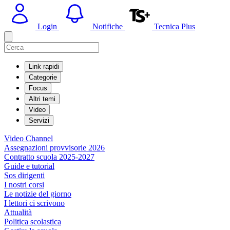
Login
Notifiche
Tecnica Plus
Link rapidi
Categorie
Focus
Altri temi
Video
Servizi
Video Channel
Assegnazioni provvisorie 2026
Contratto scuola 2025-2027
Guide e tutorial
Sos dirigenti
I nostri corsi
Le notizie del giorno
I lettori ci scrivono
Attualità
Politica scolastica