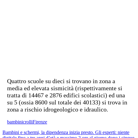
Quattro scuole su dieci si trovano in zona a
media ed elevata sismicità (rispettivamente si
tratta di 14467 e 2876 edifici scolastici) ed una
su 5 (ossia 8600 sul totale dei 40133) si trova in
zona a rischio idrogeologico e idraulico.
bambini
crolli
Firenze
Bambini e schermi, la dipendenza inizia presto. Gli esperti: niente
digitale fino a tre anni d’età e massimo 2 ore al giorno dopo i cinque