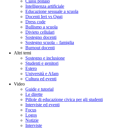
Classi pollaio
Intelligenza artificiale
Educazione sessuale a scuola
Docenti Ieri vs Oggi
Dress code
Bullismo a scuola
Divieto cellulari
Sostegno docenti
Sostegno scuola – famiglia
Burnout docenti
Altri temi
Sostegno e inclusione
Studenti e genitori
Estero
Università e Afam
Cultura ed eventi
Video
Guide e tutorial
Le dirette
Pillole di educazione civica per gli studenti
Interviste ed eventi
Focus
Logos
Notizie
Interviste