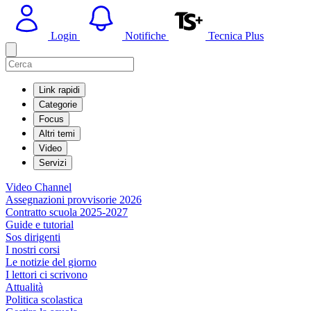
Login
Notifiche
Tecnica Plus
Link rapidi
Categorie
Focus
Altri temi
Video
Servizi
Video Channel
Assegnazioni provvisorie 2026
Contratto scuola 2025-2027
Guide e tutorial
Sos dirigenti
I nostri corsi
Le notizie del giorno
I lettori ci scrivono
Attualità
Politica scolastica