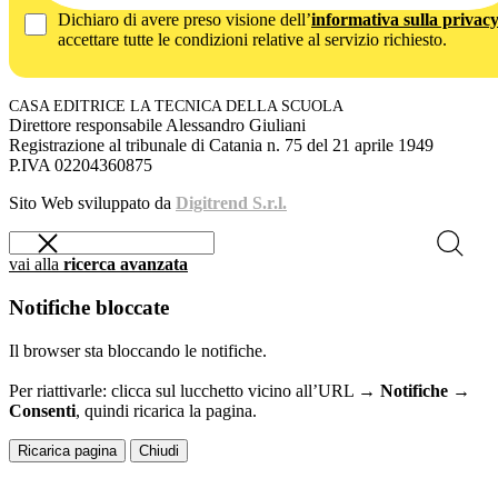
Dichiaro di avere preso visione dell’
informativa sulla privac
accettare tutte le condizioni relative al servizio richiesto.
CASA EDITRICE LA TECNICA DELLA SCUOLA
Direttore responsabile Alessandro Giuliani
Registrazione al tribunale di Catania n. 75 del 21 aprile 1949
P.IVA 02204360875
Sito Web sviluppato da
Digitrend S.r.l.
vai alla
ricerca avanzata
Notifiche bloccate
Il browser sta bloccando le notifiche.
Per riattivarle: clicca sul lucchetto vicino all’URL →
Notifiche →
Consenti
, quindi ricarica la pagina.
Ricarica pagina
Chiudi