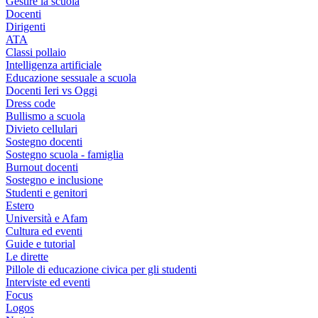
Gestire la scuola
Docenti
Dirigenti
ATA
Classi pollaio
Intelligenza artificiale
Educazione sessuale a scuola
Docenti Ieri vs Oggi
Dress code
Bullismo a scuola
Divieto cellulari
Sostegno docenti
Sostegno scuola - famiglia
Burnout docenti
Sostegno e inclusione
Studenti e genitori
Estero
Università e Afam
Cultura ed eventi
Guide e tutorial
Le dirette
Pillole di educazione civica per gli studenti
Interviste ed eventi
Focus
Logos