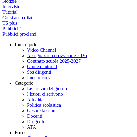
Notizie
Interviste
Tutorial
Corsi accreditati
TS plus
Pubblicità
Pubblici proclami
Link rapidi
Video Channel
Assegnazioni provvisorie 2026
Contratto scuola 2025-2027
Guide e tutorial
Sos dirigenti
I nostri corsi
Categorie
Le notizie del giorno
I lettori ci scrivono
Attualità
Politica scolastica
Gestire la scuola
Docenti
Dirigenti
ATA
Focus