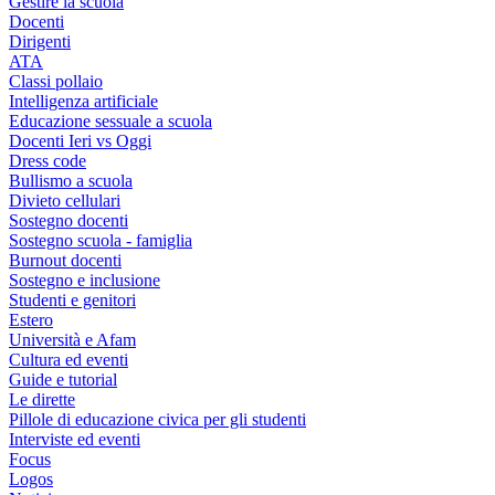
Gestire la scuola
Docenti
Dirigenti
ATA
Classi pollaio
Intelligenza artificiale
Educazione sessuale a scuola
Docenti Ieri vs Oggi
Dress code
Bullismo a scuola
Divieto cellulari
Sostegno docenti
Sostegno scuola - famiglia
Burnout docenti
Sostegno e inclusione
Studenti e genitori
Estero
Università e Afam
Cultura ed eventi
Guide e tutorial
Le dirette
Pillole di educazione civica per gli studenti
Interviste ed eventi
Focus
Logos