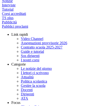
Notizie
Interviste
Tutorial
Corsi accreditati
TS plus
Pubblicità
Pubblici proclami
Link rapidi
Video Channel
Assegnazioni provvisorie 2026
Contratto scuola 2025-2027
Guide e tutorial
Sos dirigenti
I nostri corsi
Categorie
Le notizie del giorno
I lettori ci scrivono
Attualità
Politica scolastica
Gestire la scuola
Docenti
Dirigenti
ATA
Focus