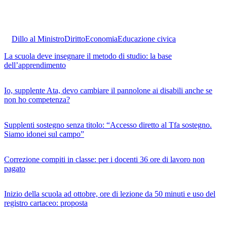
Dillo al Ministro
Diritto
Economia
Educazione civica
La scuola deve insegnare il metodo di studio: la base
dell’apprendimento
Io, supplente Ata, devo cambiare il pannolone ai disabili anche se
non ho competenza?
Supplenti sostegno senza titolo: “Accesso diretto al Tfa sostegno.
Siamo idonei sul campo”
Correzione compiti in classe: per i docenti 36 ore di lavoro non
pagato
Inizio della scuola ad ottobre, ore di lezione da 50 minuti e uso del
registro cartaceo: proposta