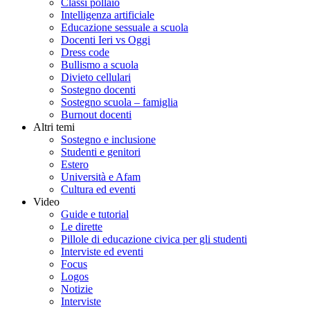
Classi pollaio
Intelligenza artificiale
Educazione sessuale a scuola
Docenti Ieri vs Oggi
Dress code
Bullismo a scuola
Divieto cellulari
Sostegno docenti
Sostegno scuola – famiglia
Burnout docenti
Altri temi
Sostegno e inclusione
Studenti e genitori
Estero
Università e Afam
Cultura ed eventi
Video
Guide e tutorial
Le dirette
Pillole di educazione civica per gli studenti
Interviste ed eventi
Focus
Logos
Notizie
Interviste