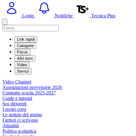
Login
Notifiche
Tecnica Plus
Link rapidi
Categorie
Focus
Altri temi
Video
Servizi
Video Channel
Assegnazioni provvisorie 2026
Contratto scuola 2025-2027
Guide e tutorial
Sos dirigenti
I nostri corsi
Le notizie del giorno
I lettori ci scrivono
Attualità
Politica scolastica