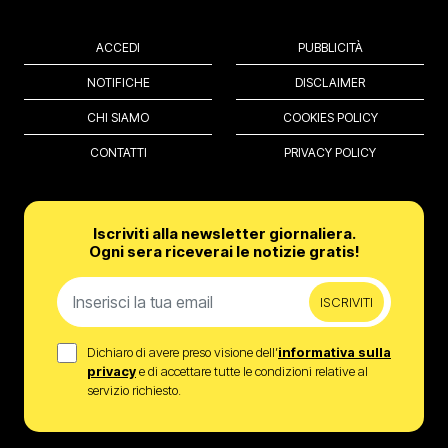
ACCEDI
PUBBLICITÀ
NOTIFICHE
DISCLAIMER
CHI SIAMO
COOKIES POLICY
CONTATTI
PRIVACY POLICY
Iscriviti alla newsletter giornaliera.
Ogni sera riceverai le notizie gratis!
ISCRIVITI
Dichiaro di avere preso visione dell’
informativa sulla
privacy
e di accettare tutte le condizioni relative al
servizio richiesto.