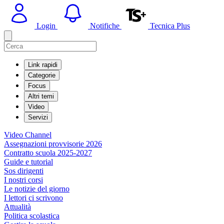
Login
Notifiche
Tecnica Plus
Link rapidi
Categorie
Focus
Altri temi
Video
Servizi
Video Channel
Assegnazioni provvisorie 2026
Contratto scuola 2025-2027
Guide e tutorial
Sos dirigenti
I nostri corsi
Le notizie del giorno
I lettori ci scrivono
Attualità
Politica scolastica