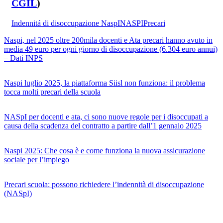
CGIL
)
Indennitá di disoccupazione NaspI
NASPI
Precari
Naspi, nel 2025 oltre 200mila docenti e Ata precari hanno avuto in
media 49 euro per ogni giorno di disoccupazione (6.304 euro annui)
– Dati INPS
Naspi luglio 2025, la piattaforma Siisl non funziona: il problema
tocca molti precari della scuola
NASpI per docenti e ata, ci sono nuove regole per i disoccupati a
causa della scadenza del contratto a partire dall’1 gennaio 2025
Naspi 2025: Che cosa è e come funziona la nuova assicurazione
sociale per l’impiego
Precari scuola: possono richiedere l’indennità di disoccupazione
(NASpI)