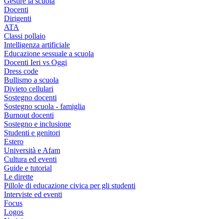
Gestire la scuola
Docenti
Dirigenti
ATA
Classi pollaio
Intelligenza artificiale
Educazione sessuale a scuola
Docenti Ieri vs Oggi
Dress code
Bullismo a scuola
Divieto cellulari
Sostegno docenti
Sostegno scuola - famiglia
Burnout docenti
Sostegno e inclusione
Studenti e genitori
Estero
Università e Afam
Cultura ed eventi
Guide e tutorial
Le dirette
Pillole di educazione civica per gli studenti
Interviste ed eventi
Focus
Logos