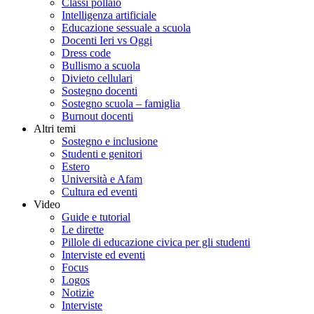
Classi pollaio
Intelligenza artificiale
Educazione sessuale a scuola
Docenti Ieri vs Oggi
Dress code
Bullismo a scuola
Divieto cellulari
Sostegno docenti
Sostegno scuola – famiglia
Burnout docenti
Altri temi
Sostegno e inclusione
Studenti e genitori
Estero
Università e Afam
Cultura ed eventi
Video
Guide e tutorial
Le dirette
Pillole di educazione civica per gli studenti
Interviste ed eventi
Focus
Logos
Notizie
Interviste