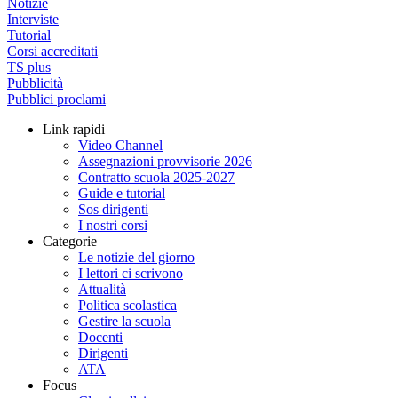
Notizie
Interviste
Tutorial
Corsi accreditati
TS plus
Pubblicità
Pubblici proclami
Link rapidi
Video Channel
Assegnazioni provvisorie 2026
Contratto scuola 2025-2027
Guide e tutorial
Sos dirigenti
I nostri corsi
Categorie
Le notizie del giorno
I lettori ci scrivono
Attualità
Politica scolastica
Gestire la scuola
Docenti
Dirigenti
ATA
Focus