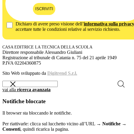
ISCRIVITI
Dichiaro di avere preso visione dell’
informativa sulla privac
accettare tutte le condizioni relative al servizio richiesto.
CASA EDITRICE LA TECNICA DELLA SCUOLA
Direttore responsabile Alessandro Giuliani
Registrazione al tribunale di Catania n. 75 del 21 aprile 1949
P.IVA 02204360875
Sito Web sviluppato da
Digitrend S.r.l.
vai alla
ricerca avanzata
Notifiche bloccate
Il browser sta bloccando le notifiche.
Per riattivarle: clicca sul lucchetto vicino all’URL →
Notifiche →
Consenti
, quindi ricarica la pagina.