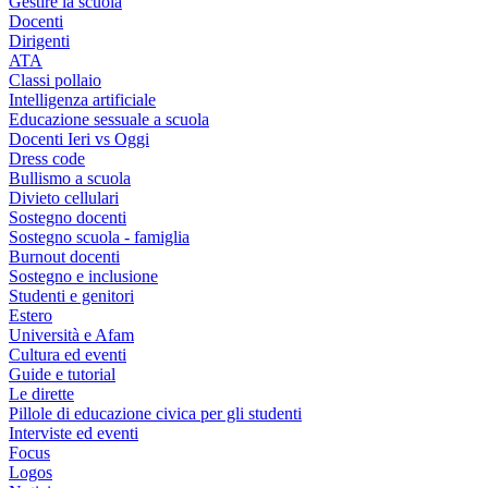
Gestire la scuola
Docenti
Dirigenti
ATA
Classi pollaio
Intelligenza artificiale
Educazione sessuale a scuola
Docenti Ieri vs Oggi
Dress code
Bullismo a scuola
Divieto cellulari
Sostegno docenti
Sostegno scuola - famiglia
Burnout docenti
Sostegno e inclusione
Studenti e genitori
Estero
Università e Afam
Cultura ed eventi
Guide e tutorial
Le dirette
Pillole di educazione civica per gli studenti
Interviste ed eventi
Focus
Logos