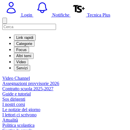
Login
Notifiche
Tecnica Plus
Link rapidi
Categorie
Focus
Altri temi
Video
Servizi
Video Channel
Assegnazioni provvisorie 2026
Contratto scuola 2025-2027
Guide e tutorial
Sos dirigenti
I nostri corsi
Le notizie del giorno
I lettori ci scrivono
Attualità
Politica scolastica