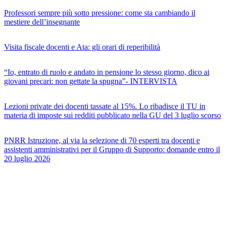
Professori sempre più sotto pressione: come sta cambiando il
mestiere dell’insegnante
Visita fiscale docenti e Ata: gli orari di reperibilità
“Io, entrato di ruolo e andato in pensione lo stesso giorno, dico ai
giovani precari: non gettate la spugna”- INTERVISTA
Lezioni private dei docenti tassate al 15%. Lo ribadisce il TU in
materia di imposte sui redditi pubblicato nella GU del 3 luglio scorso
PNRR Istruzione, al via la selezione di 70 esperti tra docenti e
assistenti amministrativi per il Gruppo di Supporto: domande entro il
20 luglio 2026