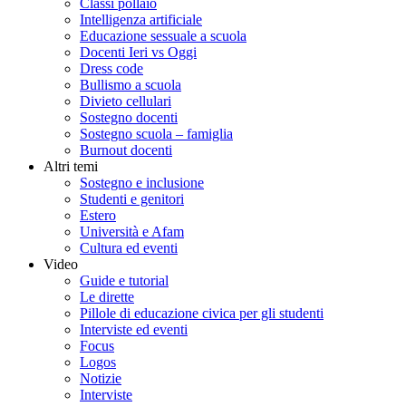
Classi pollaio
Intelligenza artificiale
Educazione sessuale a scuola
Docenti Ieri vs Oggi
Dress code
Bullismo a scuola
Divieto cellulari
Sostegno docenti
Sostegno scuola – famiglia
Burnout docenti
Altri temi
Sostegno e inclusione
Studenti e genitori
Estero
Università e Afam
Cultura ed eventi
Video
Guide e tutorial
Le dirette
Pillole di educazione civica per gli studenti
Interviste ed eventi
Focus
Logos
Notizie
Interviste