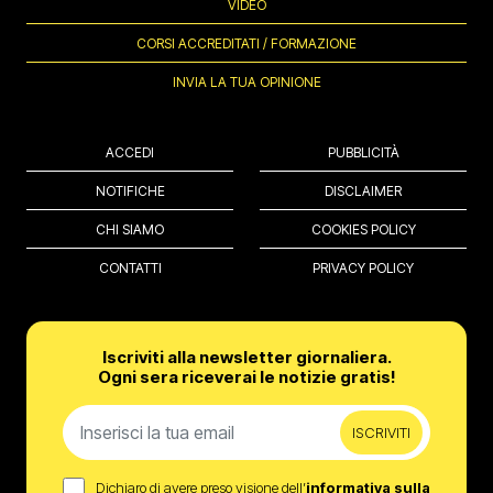
VIDEO
CORSI ACCREDITATI / FORMAZIONE
INVIA LA TUA OPINIONE
ACCEDI
PUBBLICITÀ
NOTIFICHE
DISCLAIMER
CHI SIAMO
COOKIES POLICY
CONTATTI
PRIVACY POLICY
Iscriviti alla newsletter giornaliera.
Ogni sera riceverai le notizie gratis!
ISCRIVITI
Dichiaro di avere preso visione dell’
informativa sulla