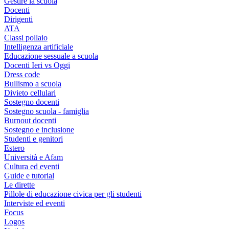
Gestire la scuola
Docenti
Dirigenti
ATA
Classi pollaio
Intelligenza artificiale
Educazione sessuale a scuola
Docenti Ieri vs Oggi
Dress code
Bullismo a scuola
Divieto cellulari
Sostegno docenti
Sostegno scuola - famiglia
Burnout docenti
Sostegno e inclusione
Studenti e genitori
Estero
Università e Afam
Cultura ed eventi
Guide e tutorial
Le dirette
Pillole di educazione civica per gli studenti
Interviste ed eventi
Focus
Logos