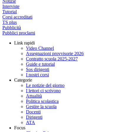
Notizie
Interviste
Tutorial
Corsi accreditati
TS plus
Pubblicità
Pubblici proclami
Link rapidi
Video Channel
Assegnazioni provvisorie 2026
Contratto scuola 2025-2027
Guide e tutorial
Sos dirigenti
I nostri corsi
Categorie
Le notizie del giorno
I lettori ci scrivono
Attualità
Politica scolastica
Gestire la scuola
Docenti
Dirigenti
ATA
Focus