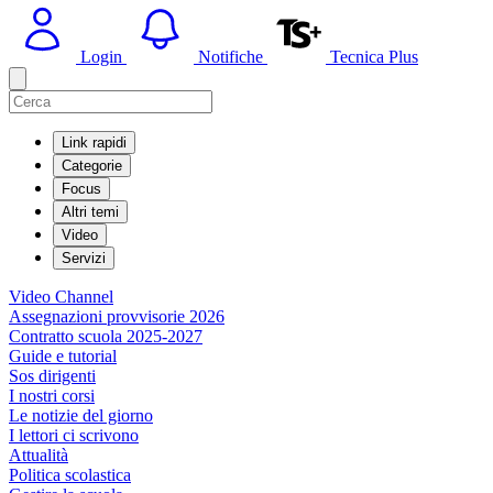
Login
Notifiche
Tecnica Plus
Link rapidi
Categorie
Focus
Altri temi
Video
Servizi
Video Channel
Assegnazioni provvisorie 2026
Contratto scuola 2025-2027
Guide e tutorial
Sos dirigenti
I nostri corsi
Le notizie del giorno
I lettori ci scrivono
Attualità
Politica scolastica