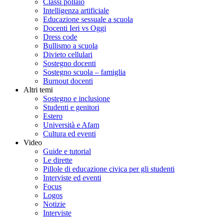
Classi pollaio
Intelligenza artificiale
Educazione sessuale a scuola
Docenti Ieri vs Oggi
Dress code
Bullismo a scuola
Divieto cellulari
Sostegno docenti
Sostegno scuola – famiglia
Burnout docenti
Altri temi
Sostegno e inclusione
Studenti e genitori
Estero
Università e Afam
Cultura ed eventi
Video
Guide e tutorial
Le dirette
Pillole di educazione civica per gli studenti
Interviste ed eventi
Focus
Logos
Notizie
Interviste