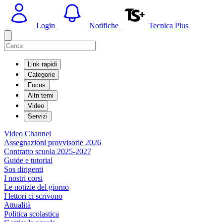
Login
Notifiche
Tecnica Plus
Link rapidi
Categorie
Focus
Altri temi
Video
Servizi
Video Channel
Assegnazioni provvisorie 2026
Contratto scuola 2025-2027
Guide e tutorial
Sos dirigenti
I nostri corsi
Le notizie del giorno
I lettori ci scrivono
Attualità
Politica scolastica