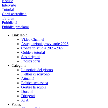
Notizie
Interviste
Tutorial
Corsi accreditati
TS plus
Pubblicità
Pubblici proclami
Link rapidi
Video Channel
Assegnazioni provvisorie 2026
Contratto scuola 2025-2027
Guide e tutorial
Sos dirigenti
I nostri corsi
Categorie
Le notizie del giorno
I lettori ci scrivono
Attualità
Politica scolastica
Gestire la scuola
Docenti
Dirigenti
ATA
Focus