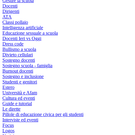
Gestire la scuola
Docenti
Dirigenti
ATA
Classi pollaio
Intelligenza artificiale
Educazione sessuale a scuola
Docenti Ieri vs Oggi
Dress code
Bullismo a scuola
Divieto cellulari
Sostegno docenti
Sostegno scuola - famiglia
Burnout docenti
Sostegno e inclusione
Studenti e genitori
Estero
Università e Afam
Cultura ed eventi
Guide e tutorial
Le dirette
Pillole di educazione civica per gli studenti
Interviste ed eventi
Focus
Logos