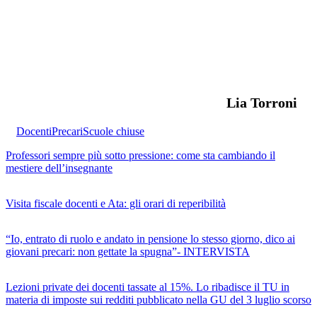
Lia Torroni
Docenti
Precari
Scuole chiuse
Professori sempre più sotto pressione: come sta cambiando il
mestiere dell’insegnante
Visita fiscale docenti e Ata: gli orari di reperibilità
“Io, entrato di ruolo e andato in pensione lo stesso giorno, dico ai
giovani precari: non gettate la spugna”- INTERVISTA
Lezioni private dei docenti tassate al 15%. Lo ribadisce il TU in
materia di imposte sui redditi pubblicato nella GU del 3 luglio scorso