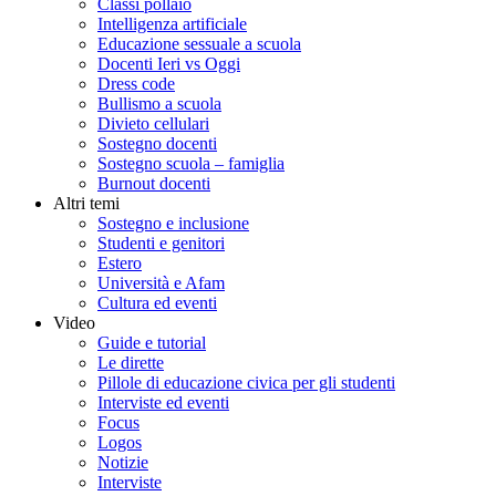
Classi pollaio
Intelligenza artificiale
Educazione sessuale a scuola
Docenti Ieri vs Oggi
Dress code
Bullismo a scuola
Divieto cellulari
Sostegno docenti
Sostegno scuola – famiglia
Burnout docenti
Altri temi
Sostegno e inclusione
Studenti e genitori
Estero
Università e Afam
Cultura ed eventi
Video
Guide e tutorial
Le dirette
Pillole di educazione civica per gli studenti
Interviste ed eventi
Focus
Logos
Notizie
Interviste