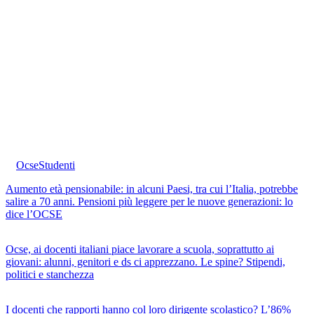
Ocse
Studenti
Aumento età pensionabile: in alcuni Paesi, tra cui l’Italia, potrebbe
salire a 70 anni. Pensioni più leggere per le nuove generazioni: lo
dice l’OCSE
Ocse, ai docenti italiani piace lavorare a scuola, soprattutto ai
giovani: alunni, genitori e ds ci apprezzano. Le spine? Stipendi,
politici e stanchezza
I docenti che rapporti hanno col loro dirigente scolastico? L’86%