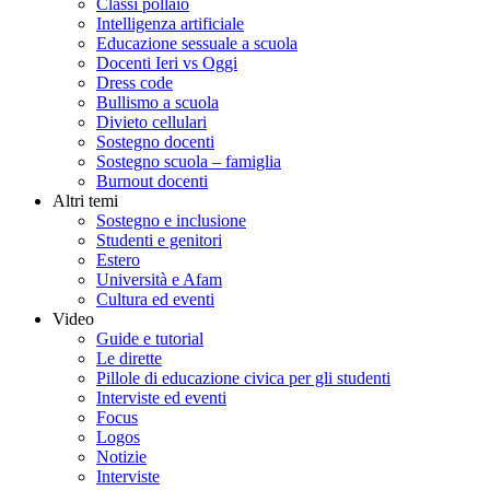
Classi pollaio
Intelligenza artificiale
Educazione sessuale a scuola
Docenti Ieri vs Oggi
Dress code
Bullismo a scuola
Divieto cellulari
Sostegno docenti
Sostegno scuola – famiglia
Burnout docenti
Altri temi
Sostegno e inclusione
Studenti e genitori
Estero
Università e Afam
Cultura ed eventi
Video
Guide e tutorial
Le dirette
Pillole di educazione civica per gli studenti
Interviste ed eventi
Focus
Logos
Notizie
Interviste