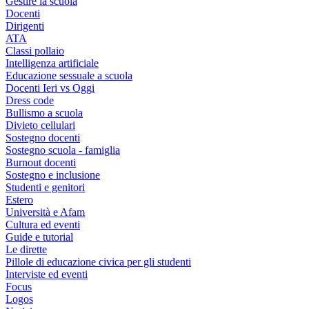
Gestire la scuola
Docenti
Dirigenti
ATA
Classi pollaio
Intelligenza artificiale
Educazione sessuale a scuola
Docenti Ieri vs Oggi
Dress code
Bullismo a scuola
Divieto cellulari
Sostegno docenti
Sostegno scuola - famiglia
Burnout docenti
Sostegno e inclusione
Studenti e genitori
Estero
Università e Afam
Cultura ed eventi
Guide e tutorial
Le dirette
Pillole di educazione civica per gli studenti
Interviste ed eventi
Focus
Logos