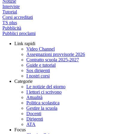
Notizie
Interviste
Tutorial
Corsi accreditati
TS plus
Pubblicità
Pubblici proclami
Link rapidi
Video Channel
Assegnazioni provvisorie 2026
Contratto scuola 2025-2027
Guide e tutorial
Sos dirigenti
I nostri corsi
Categorie
Le notizie del giorno
I lettori ci scrivono
Attualità
Politica scolastica
Gestire la scuola
Docenti
Dirigenti
ATA
Focus