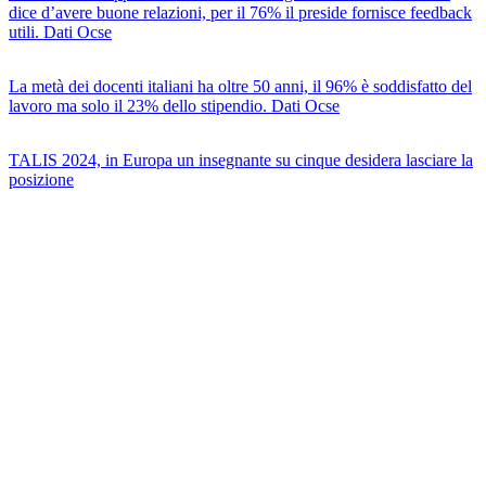
dice d’avere buone relazioni, per il 76% il preside fornisce feedback
utili. Dati Ocse
La metà dei docenti italiani ha oltre 50 anni, il 96% è soddisfatto del
lavoro ma solo il 23% dello stipendio. Dati Ocse
TALIS 2024, in Europa un insegnante su cinque desidera lasciare la
posizione