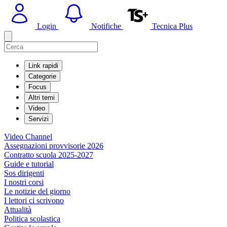
Login
Notifiche
Tecnica Plus
Link rapidi
Categorie
Focus
Altri temi
Video
Servizi
Video Channel
Assegnazioni provvisorie 2026
Contratto scuola 2025-2027
Guide e tutorial
Sos dirigenti
I nostri corsi
Le notizie del giorno
I lettori ci scrivono
Attualità
Politica scolastica