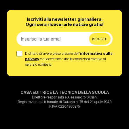
Iscriviti alla newsletter giornaliera.
Ogni sera riceverai le notizie gratis!
ISCRIVITI
Dichiaro di avere preso visione dell’
informativa sulla
privacy
e di accettare tutte le condizioni relative al
servizio richiesto.
CASA EDITRICE LA TECNICA DELLA SCUOLA
Direttore responsabile Alessandro Giuliani
Registrazione al tribunale di Catania n. 75 del 21 aprile 1949
P.IVA 02204360875