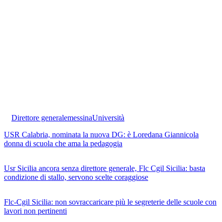
Direttore generale
messina
Università
USR Calabria, nominata la nuova DG: è Loredana Giannicola
donna di scuola che ama la pedagogia
Usr Sicilia ancora senza direttore generale, Flc Cgil Sicilia: basta
condizione di stallo, servono scelte coraggiose
Flc-Cgil Sicilia: non sovraccaricare più le segreterie delle scuole con
lavori non pertinenti