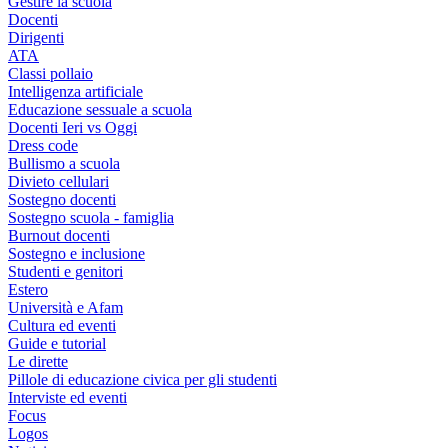
Gestire la scuola
Docenti
Dirigenti
ATA
Classi pollaio
Intelligenza artificiale
Educazione sessuale a scuola
Docenti Ieri vs Oggi
Dress code
Bullismo a scuola
Divieto cellulari
Sostegno docenti
Sostegno scuola - famiglia
Burnout docenti
Sostegno e inclusione
Studenti e genitori
Estero
Università e Afam
Cultura ed eventi
Guide e tutorial
Le dirette
Pillole di educazione civica per gli studenti
Interviste ed eventi
Focus
Logos