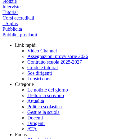
Notizie
Interviste
Tutorial
Corsi accreditati
TS plus
Pubblicità
Pubblici proclami
Link rapidi
Video Channel
Assegnazioni provvisorie 2026
Contratto scuola 2025-2027
Guide e tutorial
Sos dirigenti
I nostri corsi
Categorie
Le notizie del giorno
I lettori ci scrivono
Attualità
Politica scolastica
Gestire la scuola
Docenti
Dirigenti
ATA
Focus