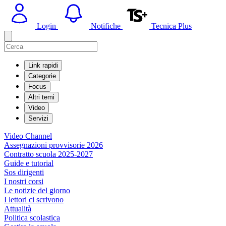
Login
Notifiche
Tecnica Plus
Link rapidi
Categorie
Focus
Altri temi
Video
Servizi
Video Channel
Assegnazioni provvisorie 2026
Contratto scuola 2025-2027
Guide e tutorial
Sos dirigenti
I nostri corsi
Le notizie del giorno
I lettori ci scrivono
Attualità
Politica scolastica