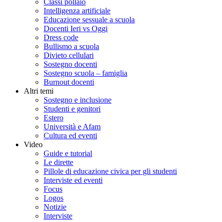
Classi pollaio
Intelligenza artificiale
Educazione sessuale a scuola
Docenti Ieri vs Oggi
Dress code
Bullismo a scuola
Divieto cellulari
Sostegno docenti
Sostegno scuola – famiglia
Burnout docenti
Altri temi
Sostegno e inclusione
Studenti e genitori
Estero
Università e Afam
Cultura ed eventi
Video
Guide e tutorial
Le dirette
Pillole di educazione civica per gli studenti
Interviste ed eventi
Focus
Logos
Notizie
Interviste