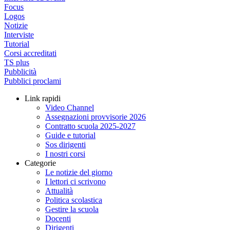
Focus
Logos
Notizie
Interviste
Tutorial
Corsi accreditati
TS plus
Pubblicità
Pubblici proclami
Link rapidi
Video Channel
Assegnazioni provvisorie 2026
Contratto scuola 2025-2027
Guide e tutorial
Sos dirigenti
I nostri corsi
Categorie
Le notizie del giorno
I lettori ci scrivono
Attualità
Politica scolastica
Gestire la scuola
Docenti
Dirigenti