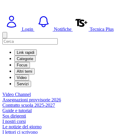
Login
Notifiche
Tecnica Plus
Link rapidi
Categorie
Focus
Altri temi
Video
Servizi
Video Channel
Assegnazioni provvisorie 2026
Contratto scuola 2025-2027
Guide e tutorial
Sos dirigenti
I nostri corsi
Le notizie del giorno
I lettori ci scrivono