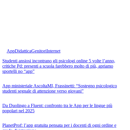
App
Didattica
Genitori
Internet
Studenti ansiosi incontrano gli psicologi online 5 volte l’anno,
critiche Pd: presenti a scuola farebbero molto di più, apriamo
sportelli no “app”
App ministeriale AscoltaMI, Frassinetti: “Sostegno psicologico
studenti segnale di attenzione verso giovani”
Da Duolingo a Fluent: confronto tra le App per le lingue più
popolari nel 2025
PlanetProf: l’app gratuita pensata per i docenti di ogni ordine e