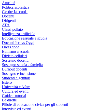
Attualità
Politica scolastica
Gestire la scuola
Docenti
Dirigenti
ATA
Classi pollaio
Intelligenza artificiale
Educazione sessuale a scuola
Docenti Ieri vs Oggi
Dress code
Bullismo a scuola
Divieto cellulari
Sostegno docenti
Sostegno scuola - famiglia
Burnout docenti
Sostegno e inclusione
Studenti e genitori
Estero
Università e Afam
Cultura ed eventi
Guide e tutorial
Le dirette
Pillole di educazione civica per gli studenti
Interviste ed eventi