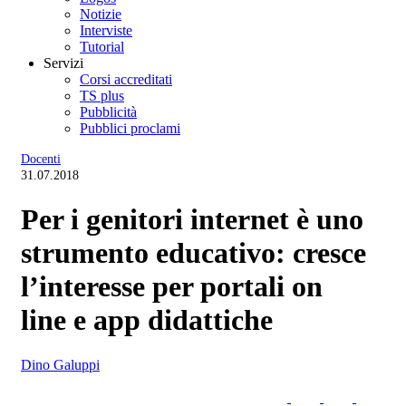
Notizie
Interviste
Tutorial
Servizi
Corsi accreditati
TS plus
Pubblicità
Pubblici proclami
Docenti
31.07.2018
Per i genitori internet è uno
strumento educativo: cresce
l’interesse per portali on
line e app didattiche
Dino Galuppi