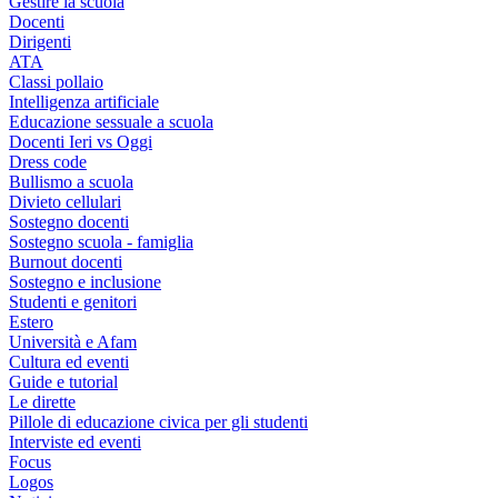
Gestire la scuola
Docenti
Dirigenti
ATA
Classi pollaio
Intelligenza artificiale
Educazione sessuale a scuola
Docenti Ieri vs Oggi
Dress code
Bullismo a scuola
Divieto cellulari
Sostegno docenti
Sostegno scuola - famiglia
Burnout docenti
Sostegno e inclusione
Studenti e genitori
Estero
Università e Afam
Cultura ed eventi
Guide e tutorial
Le dirette
Pillole di educazione civica per gli studenti
Interviste ed eventi
Focus
Logos