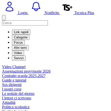
Login
Notifiche
Tecnica Plus
Link rapidi
Categorie
Focus
Altri temi
Video
Servizi
Video Channel
Assegnazioni provvisorie 2026
Contratto scuola 2025-2027
Guide e tutorial
Sos dirigenti
I nostri corsi
Le notizie del giorno
I lettori ci scrivono
Attualità
Politica scolastica