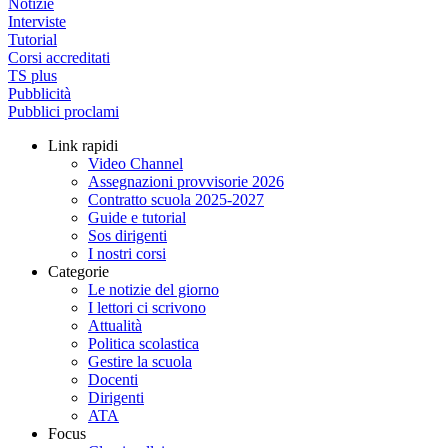
Notizie
Interviste
Tutorial
Corsi accreditati
TS plus
Pubblicità
Pubblici proclami
Link rapidi
Video Channel
Assegnazioni provvisorie 2026
Contratto scuola 2025-2027
Guide e tutorial
Sos dirigenti
I nostri corsi
Categorie
Le notizie del giorno
I lettori ci scrivono
Attualità
Politica scolastica
Gestire la scuola
Docenti
Dirigenti
ATA
Focus