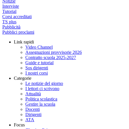
Notizie
Interviste
Tutorial
Corsi accreditati
TS plus
Pubblicità
Pubblici proclami
Link rapidi
Video Channel
Assegnazioni provvisorie 2026
Contratto scuola 2025-2027
Guide e tutorial
Sos dirigenti
I nostri corsi
Categorie
Le notizie del giorno
I lettori ci scrivono
Attualità
Politica scolastica
Gestire la scuola
Docenti
Dirigenti
ATA
Focus