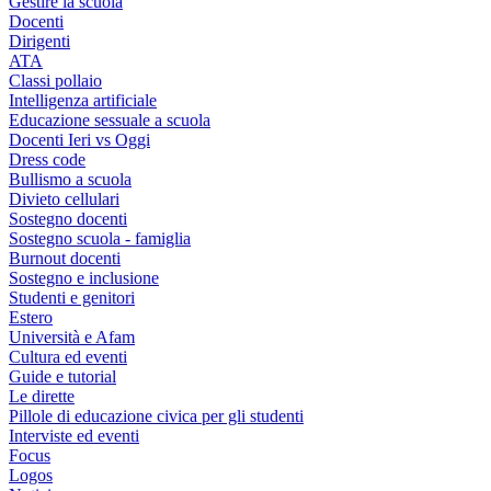
Gestire la scuola
Docenti
Dirigenti
ATA
Classi pollaio
Intelligenza artificiale
Educazione sessuale a scuola
Docenti Ieri vs Oggi
Dress code
Bullismo a scuola
Divieto cellulari
Sostegno docenti
Sostegno scuola - famiglia
Burnout docenti
Sostegno e inclusione
Studenti e genitori
Estero
Università e Afam
Cultura ed eventi
Guide e tutorial
Le dirette
Pillole di educazione civica per gli studenti
Interviste ed eventi
Focus
Logos