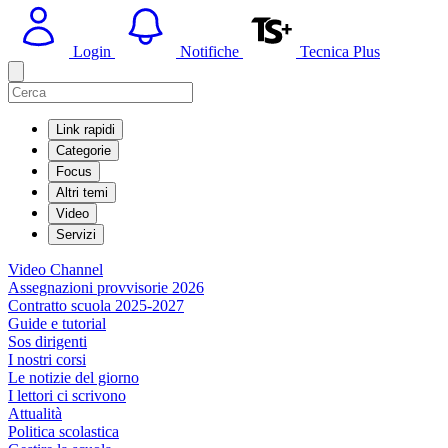
Login
Notifiche
Tecnica Plus
Link rapidi
Categorie
Focus
Altri temi
Video
Servizi
Video Channel
Assegnazioni provvisorie 2026
Contratto scuola 2025-2027
Guide e tutorial
Sos dirigenti
I nostri corsi
Le notizie del giorno
I lettori ci scrivono
Attualità
Politica scolastica