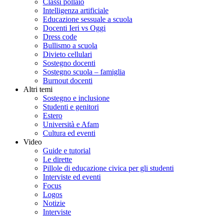
Classi pollaio
Intelligenza artificiale
Educazione sessuale a scuola
Docenti Ieri vs Oggi
Dress code
Bullismo a scuola
Divieto cellulari
Sostegno docenti
Sostegno scuola – famiglia
Burnout docenti
Altri temi
Sostegno e inclusione
Studenti e genitori
Estero
Università e Afam
Cultura ed eventi
Video
Guide e tutorial
Le dirette
Pillole di educazione civica per gli studenti
Interviste ed eventi
Focus
Logos
Notizie
Interviste