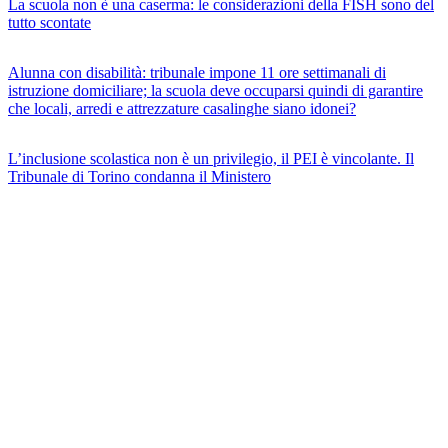
La scuola non è una caserma: le considerazioni della FISH sono del
tutto scontate
Alunna con disabilità: tribunale impone 11 ore settimanali di
istruzione domiciliare; la scuola deve occuparsi quindi di garantire
che locali, arredi e attrezzature casalinghe siano idonei?
L’inclusione scolastica non è un privilegio, il PEI è vincolante. Il
Tribunale di Torino condanna il Ministero