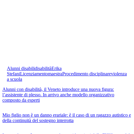
Alunni disabili
disabilità
Erika
Stefani
Licenziamento
maestra
Procedimento disciplinare
violenza
a scuola
Alunni con disabilità, il Veneto introduce una nuova figura:
l’assistente di plesso. In arrivo anche modello organizzativo
composto da esperti
Mio figlio non è un danno erariale: è il caso di un ragazzo autistico e
della continuità del sostegno interrotta