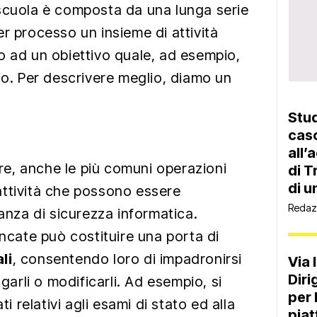
scuola è composta da una lunga serie
r processo un insieme di attività
o ad un obiettivo quale, ad esempio,
io. Per descrivere meglio, diamo un
Stud
cas
all’
e, anche le più comuni operazioni
di T
di u
attività che possono essere
Redaz
za di sicurezza informatica.
encate può costituire una porta di
li
, consentendo loro di impadronirsi
Via 
Diri
ugarli o modificarli. Ad esempio, si
per 
ti relativi agli esami di stato ed alla
piat