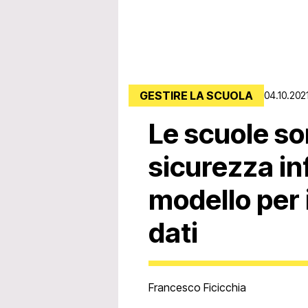
GESTIRE LA SCUOLA
04.10.202
Le scuole so
sicurezza in
modello per 
dati
Francesco Ficicchia