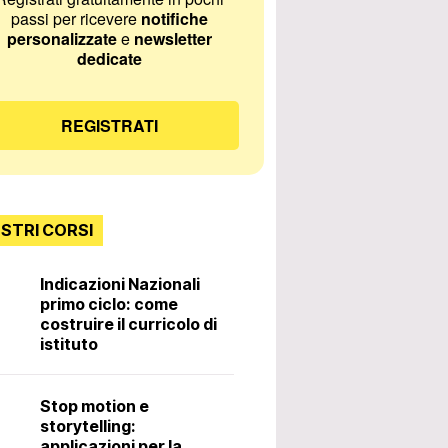
passi per ricevere
notifiche
personalizzate
e
newsletter
dedicate
REGISTRATI
OSTRI CORSI
Indicazioni Nazionali
primo ciclo: come
Incontri con lo
costruire il curricolo di
istituto
Diritti e doveri 
Stop motion e
docente. 3ª ed
storytelling:
applicazioni per la