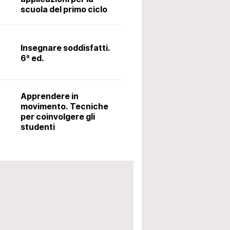
scuola del primo ciclo
Il latino alle me
metodo Ørberg.
Insegnare soddisfatti.
6ª ed.
Accoglienza: i
utili per avviar
Apprendere in
scolastico. 5ª 
movimento. Tecniche
per coinvolgere gli
studenti