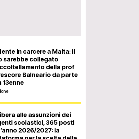
ente in carcere a Malta: il
o sarebbe collegato
accoltellamento della prof
rescore Balneario da parte
n 13enne
ione
libera alle assunzioni dei
genti scolastici, 365 posti
l’anno 2026/2027: la
taforma per la scelta della