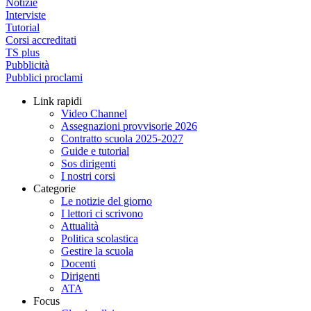
Notizie
Interviste
Tutorial
Corsi accreditati
TS plus
Pubblicità
Pubblici proclami
Link rapidi
Video Channel
Assegnazioni provvisorie 2026
Contratto scuola 2025-2027
Guide e tutorial
Sos dirigenti
I nostri corsi
Categorie
Le notizie del giorno
I lettori ci scrivono
Attualità
Politica scolastica
Gestire la scuola
Docenti
Dirigenti
ATA
Focus