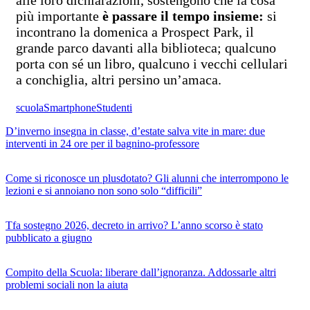
alle loro dichiarazioni, sostengono che la cosa
più importante
è passare il tempo insieme:
si
incontrano la domenica a Prospect Park, il
grande parco davanti alla biblioteca; qualcuno
porta con sé un libro, qualcuno i vecchi cellulari
a conchiglia, altri persino un’amaca.
scuola
Smartphone
Studenti
D’inverno insegna in classe, d’estate salva vite in mare: due
interventi in 24 ore per il bagnino-professore
Come si riconosce un plusdotato? Gli alunni che interrompono le
lezioni e si annoiano non sono solo “difficili”
Tfa sostegno 2026, decreto in arrivo? L’anno scorso è stato
pubblicato a giugno
Compito della Scuola: liberare dall’ignoranza. Addossarle altri
problemi sociali non la aiuta