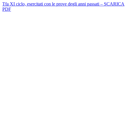
Tfa XI ciclo, esercitati con le prove degli anni passati – SCARICA
PDF