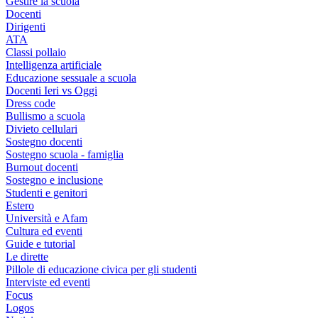
Gestire la scuola
Docenti
Dirigenti
ATA
Classi pollaio
Intelligenza artificiale
Educazione sessuale a scuola
Docenti Ieri vs Oggi
Dress code
Bullismo a scuola
Divieto cellulari
Sostegno docenti
Sostegno scuola - famiglia
Burnout docenti
Sostegno e inclusione
Studenti e genitori
Estero
Università e Afam
Cultura ed eventi
Guide e tutorial
Le dirette
Pillole di educazione civica per gli studenti
Interviste ed eventi
Focus
Logos