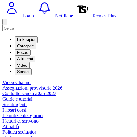
Login
Notifiche
Tecnica Plus
Link rapidi
Categorie
Focus
Altri temi
Video
Servizi
Video Channel
Assegnazioni provvisorie 2026
Contratto scuola 2025-2027
Guide e tutorial
Sos dirigenti
I nostri corsi
Le notizie del giorno
I lettori ci scrivono
Attualità
Politica scolastica