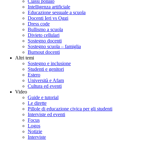
Classi pollaio
Intelligenza artificiale
Educazione sessuale a scuola
Docenti Ieri vs Oggi
Dress code
Bullismo a scuola
Divieto cellulari
Sostegno docenti
Sostegno scuola – famiglia
Burnout docenti
Altri temi
Sostegno e inclusione
Studenti e genitori
Estero
Università e Afam
Cultura ed eventi
Video
Guide e tutorial
Le dirette
Pillole di educazione civica per gli studenti
Interviste ed eventi
Focus
Logos
Notizie
Interviste