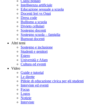
Classi pollaio
Intelligenza artificiale
Educazione sessuale a scuola
Docenti Ieri vs Oggi
Dress code
Bullismo a scuola
Divieto cellulari
Sostegno docenti
Sostegno scuola – famiglia
Burnout docenti
Altri temi
Sostegno e inclusione
Studenti e genitori
Estero
Università e Afam
Cultura ed eventi
Video
Guide e tutorial
Le dirette
Pillole di educazione civica per gli studenti
Interviste ed eventi
Focus
Logos
Notizie
Interviste