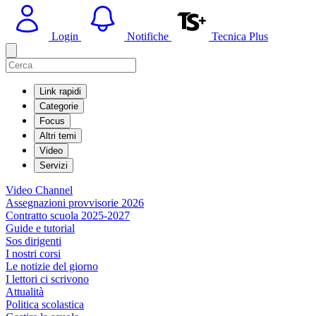
Login
Notifiche
Tecnica Plus
Link rapidi
Categorie
Focus
Altri temi
Video
Servizi
Video Channel
Assegnazioni provvisorie 2026
Contratto scuola 2025-2027
Guide e tutorial
Sos dirigenti
I nostri corsi
Le notizie del giorno
I lettori ci scrivono
Attualità
Politica scolastica