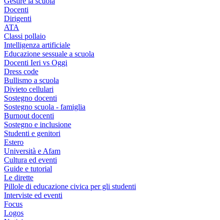
Gestire la scuola
Docenti
Dirigenti
ATA
Classi pollaio
Intelligenza artificiale
Educazione sessuale a scuola
Docenti Ieri vs Oggi
Dress code
Bullismo a scuola
Divieto cellulari
Sostegno docenti
Sostegno scuola - famiglia
Burnout docenti
Sostegno e inclusione
Studenti e genitori
Estero
Università e Afam
Cultura ed eventi
Guide e tutorial
Le dirette
Pillole di educazione civica per gli studenti
Interviste ed eventi
Focus
Logos