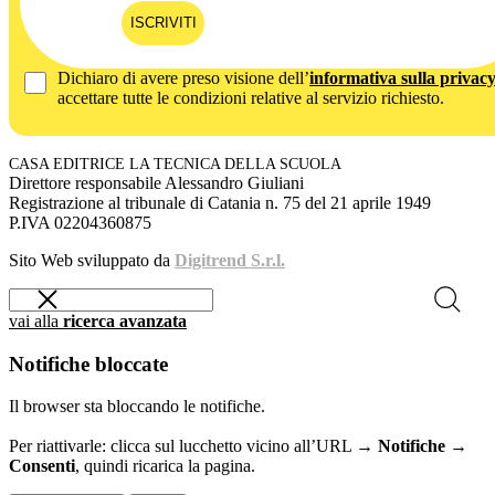
ISCRIVITI
Dichiaro di avere preso visione dell’
informativa sulla privac
accettare tutte le condizioni relative al servizio richiesto.
CASA EDITRICE LA TECNICA DELLA SCUOLA
Direttore responsabile Alessandro Giuliani
Registrazione al tribunale di Catania n. 75 del 21 aprile 1949
P.IVA 02204360875
Sito Web sviluppato da
Digitrend S.r.l.
vai alla
ricerca avanzata
Notifiche bloccate
Il browser sta bloccando le notifiche.
Per riattivarle: clicca sul lucchetto vicino all’URL →
Notifiche →
Consenti
, quindi ricarica la pagina.