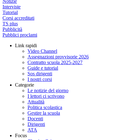
Notizie
Interviste
Tutorial
Corsi accreditati
TS plus
Pubblicità
Pubblici proclami
Link rapidi
Video Channel
Assegnazioni provvisorie 2026
Contratto scuola 2025-2027
Guide e tutorial
Sos dirigenti
I nostri corsi
Categorie
Le notizie del giorno
I lettori ci scrivono
Attualità
Politica scolastica
Gestire la scuola
Docenti
Dirigenti
ATA
Focus