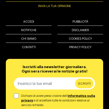
INVIA LA TUA OPINIONE
ACCEDI
PUBBLICITÀ
NOTIFICHE
DISCLAIMER
CHI SIAMO
COOKIES POLICY
CONTATTI
PRIVACY POLICY
Iscriviti alla newsletter giornaliera.
Ogni sera riceverai le notizie gratis!
ISCRIVITI
Dichiaro di avere preso visione dell’
informativa sulla
privacy
e di accettare tutte le condizioni relative al
servizio richiesto.