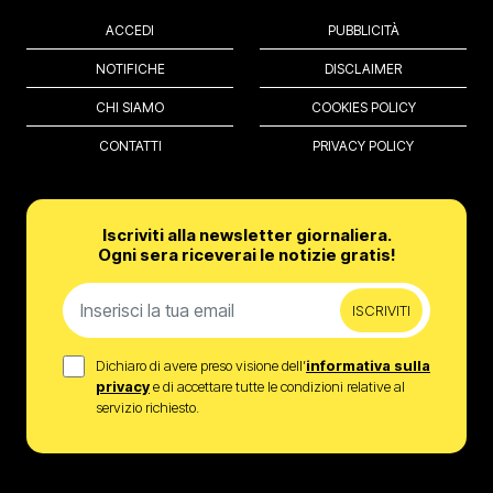
ACCEDI
PUBBLICITÀ
NOTIFICHE
DISCLAIMER
CHI SIAMO
COOKIES POLICY
CONTATTI
PRIVACY POLICY
Iscriviti alla newsletter giornaliera.
Ogni sera riceverai le notizie gratis!
ISCRIVITI
Dichiaro di avere preso visione dell’
informativa sulla
privacy
e di accettare tutte le condizioni relative al
servizio richiesto.