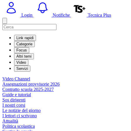
Login
Notifiche
Tecnica Plus
Link rapidi
Categorie
Focus
Altri temi
Video
Servizi
Video Channel
Assegnazioni provvisorie 2026
Contratto scuola 2025-2027
Guide e tutorial
Sos dirigenti
I nostri corsi
Le notizie del giorno
I lettori ci scrivono
Attualità
Politica scolastica