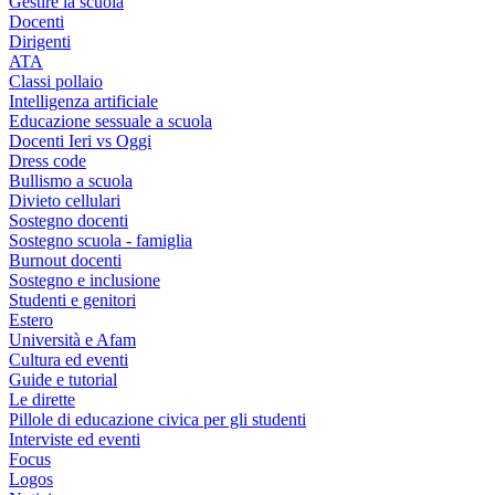
Gestire la scuola
Docenti
Dirigenti
ATA
Classi pollaio
Intelligenza artificiale
Educazione sessuale a scuola
Docenti Ieri vs Oggi
Dress code
Bullismo a scuola
Divieto cellulari
Sostegno docenti
Sostegno scuola - famiglia
Burnout docenti
Sostegno e inclusione
Studenti e genitori
Estero
Università e Afam
Cultura ed eventi
Guide e tutorial
Le dirette
Pillole di educazione civica per gli studenti
Interviste ed eventi
Focus
Logos