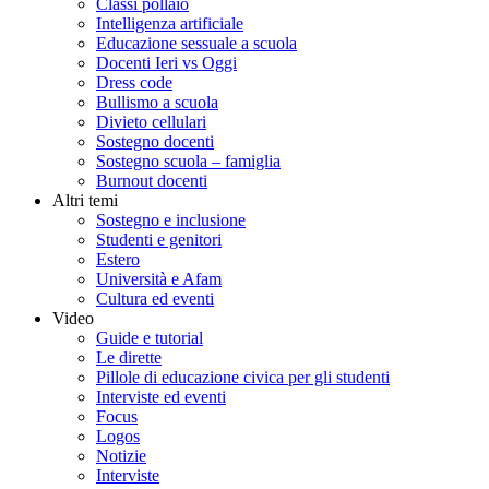
Classi pollaio
Intelligenza artificiale
Educazione sessuale a scuola
Docenti Ieri vs Oggi
Dress code
Bullismo a scuola
Divieto cellulari
Sostegno docenti
Sostegno scuola – famiglia
Burnout docenti
Altri temi
Sostegno e inclusione
Studenti e genitori
Estero
Università e Afam
Cultura ed eventi
Video
Guide e tutorial
Le dirette
Pillole di educazione civica per gli studenti
Interviste ed eventi
Focus
Logos
Notizie
Interviste