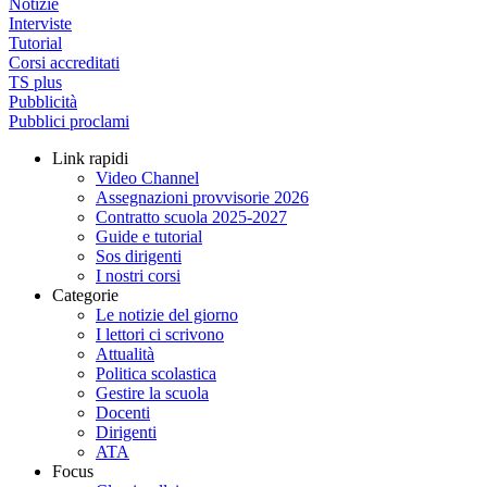
Notizie
Interviste
Tutorial
Corsi accreditati
TS plus
Pubblicità
Pubblici proclami
Link rapidi
Video Channel
Assegnazioni provvisorie 2026
Contratto scuola 2025-2027
Guide e tutorial
Sos dirigenti
I nostri corsi
Categorie
Le notizie del giorno
I lettori ci scrivono
Attualità
Politica scolastica
Gestire la scuola
Docenti
Dirigenti
ATA
Focus