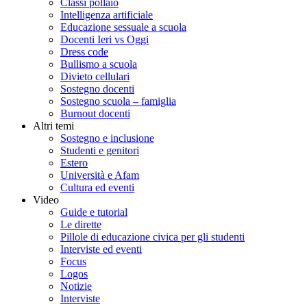
Classi pollaio
Intelligenza artificiale
Educazione sessuale a scuola
Docenti Ieri vs Oggi
Dress code
Bullismo a scuola
Divieto cellulari
Sostegno docenti
Sostegno scuola – famiglia
Burnout docenti
Altri temi
Sostegno e inclusione
Studenti e genitori
Estero
Università e Afam
Cultura ed eventi
Video
Guide e tutorial
Le dirette
Pillole di educazione civica per gli studenti
Interviste ed eventi
Focus
Logos
Notizie
Interviste