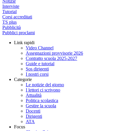
Notizie
Interviste
Tutorial
Corsi accreditati
TS plus
Pubblicità
Pubblici proclami
Link rapidi
Video Channel
Assegnazioni provvisorie 2026
Contratto scuola 2025-2027
Guide e tutorial
Sos dirigenti
I nostri corsi
Categorie
Le notizie del giorno
I lettori ci scrivono
Attualità
Politica scolastica
Gestire la scuola
Docenti
Dirigenti
ATA
Focus