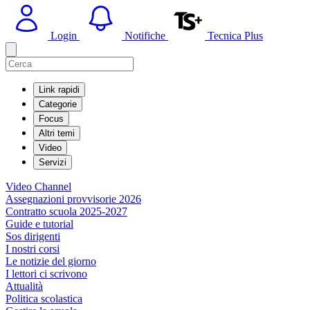
Login
Notifiche
Tecnica Plus
Link rapidi
Categorie
Focus
Altri temi
Video
Servizi
Video Channel
Assegnazioni provvisorie 2026
Contratto scuola 2025-2027
Guide e tutorial
Sos dirigenti
I nostri corsi
Le notizie del giorno
I lettori ci scrivono
Attualità
Politica scolastica