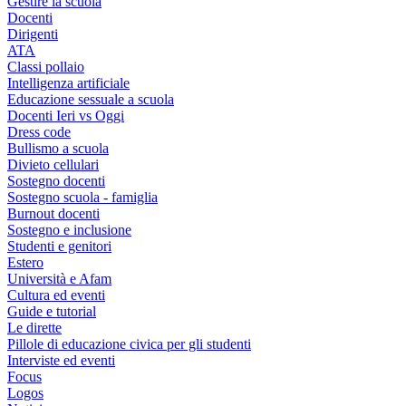
Gestire la scuola
Docenti
Dirigenti
ATA
Classi pollaio
Intelligenza artificiale
Educazione sessuale a scuola
Docenti Ieri vs Oggi
Dress code
Bullismo a scuola
Divieto cellulari
Sostegno docenti
Sostegno scuola - famiglia
Burnout docenti
Sostegno e inclusione
Studenti e genitori
Estero
Università e Afam
Cultura ed eventi
Guide e tutorial
Le dirette
Pillole di educazione civica per gli studenti
Interviste ed eventi
Focus
Logos