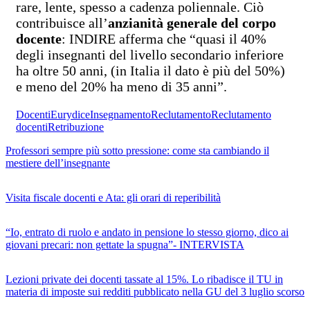
rare, lente, spesso a cadenza poliennale. Ciò
contribuisce all’
anzianità generale del corpo
docente
: INDIRE afferma che “quasi il 40%
degli insegnanti del livello secondario inferiore
ha oltre 50 anni, (in Italia il dato è più del 50%)
e meno del 20% ha meno di 35 anni”.
Docenti
Eurydice
Insegnamento
Reclutamento
Reclutamento
docenti
Retribuzione
Professori sempre più sotto pressione: come sta cambiando il
mestiere dell’insegnante
Visita fiscale docenti e Ata: gli orari di reperibilità
“Io, entrato di ruolo e andato in pensione lo stesso giorno, dico ai
giovani precari: non gettate la spugna”- INTERVISTA
Lezioni private dei docenti tassate al 15%. Lo ribadisce il TU in
materia di imposte sui redditi pubblicato nella GU del 3 luglio scorso