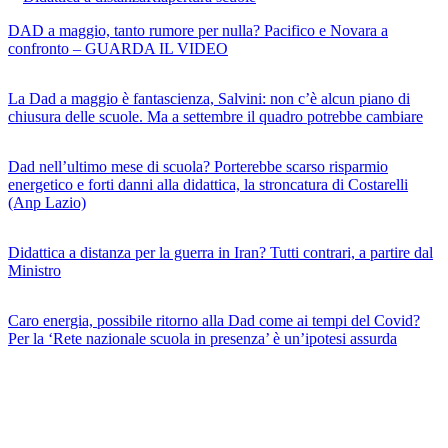
DAD a maggio, tanto rumore per nulla? Pacifico e Novara a
confronto – GUARDA IL VIDEO
La Dad a maggio è fantascienza, Salvini: non c’è alcun piano di
chiusura delle scuole. Ma a settembre il quadro potrebbe cambiare
Dad nell’ultimo mese di scuola? Porterebbe scarso risparmio
energetico e forti danni alla didattica, la stroncatura di Costarelli
(Anp Lazio)
Didattica a distanza per la guerra in Iran? Tutti contrari, a partire dal
Ministro
Caro energia, possibile ritorno alla Dad come ai tempi del Covid?
Per la ‘Rete nazionale scuola in presenza’ è un’ipotesi assurda