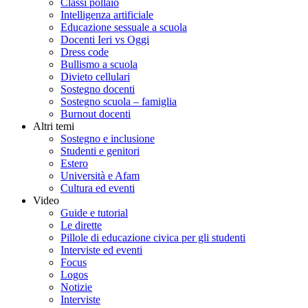
Classi pollaio
Intelligenza artificiale
Educazione sessuale a scuola
Docenti Ieri vs Oggi
Dress code
Bullismo a scuola
Divieto cellulari
Sostegno docenti
Sostegno scuola – famiglia
Burnout docenti
Altri temi
Sostegno e inclusione
Studenti e genitori
Estero
Università e Afam
Cultura ed eventi
Video
Guide e tutorial
Le dirette
Pillole di educazione civica per gli studenti
Interviste ed eventi
Focus
Logos
Notizie
Interviste