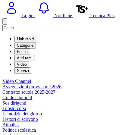
Login
Notifiche
Tecnica Plus
Link rapidi
Categorie
Focus
Altri temi
Video
Servizi
Video Channel
Assegnazioni provvisorie 2026
Contratto scuola 2025-2027
Guide e tutorial
Sos dirigenti
I nostri corsi
Le notizie del giorno
I lettori ci scrivono
Attualità
Politica scolastica