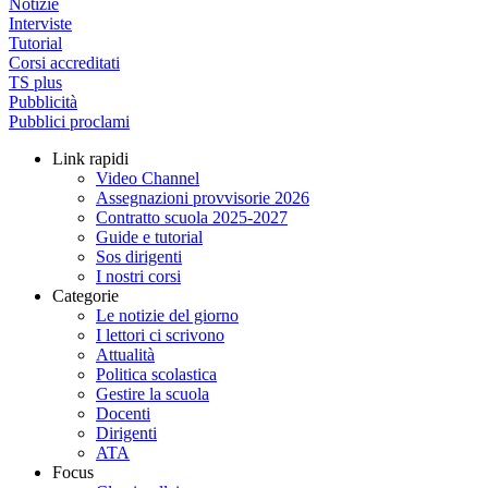
Notizie
Interviste
Tutorial
Corsi accreditati
TS plus
Pubblicità
Pubblici proclami
Link rapidi
Video Channel
Assegnazioni provvisorie 2026
Contratto scuola 2025-2027
Guide e tutorial
Sos dirigenti
I nostri corsi
Categorie
Le notizie del giorno
I lettori ci scrivono
Attualità
Politica scolastica
Gestire la scuola
Docenti
Dirigenti
ATA
Focus