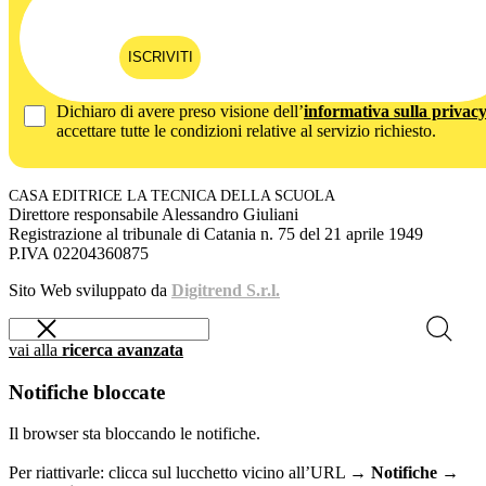
ISCRIVITI
Dichiaro di avere preso visione dell’
informativa sulla privac
accettare tutte le condizioni relative al servizio richiesto.
CASA EDITRICE LA TECNICA DELLA SCUOLA
Direttore responsabile Alessandro Giuliani
Registrazione al tribunale di Catania n. 75 del 21 aprile 1949
P.IVA 02204360875
Sito Web sviluppato da
Digitrend S.r.l.
vai alla
ricerca avanzata
Notifiche bloccate
Il browser sta bloccando le notifiche.
Per riattivarle: clicca sul lucchetto vicino all’URL →
Notifiche →