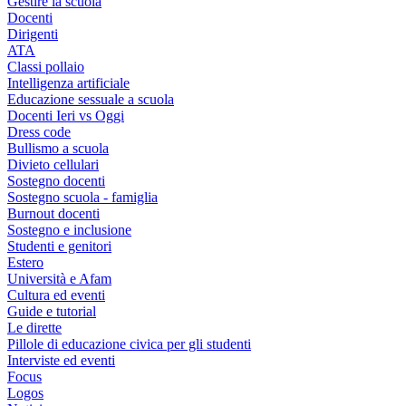
Gestire la scuola
Docenti
Dirigenti
ATA
Classi pollaio
Intelligenza artificiale
Educazione sessuale a scuola
Docenti Ieri vs Oggi
Dress code
Bullismo a scuola
Divieto cellulari
Sostegno docenti
Sostegno scuola - famiglia
Burnout docenti
Sostegno e inclusione
Studenti e genitori
Estero
Università e Afam
Cultura ed eventi
Guide e tutorial
Le dirette
Pillole di educazione civica per gli studenti
Interviste ed eventi
Focus
Logos