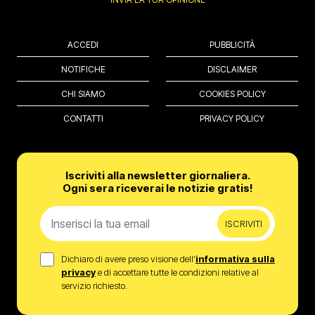
ACCEDI
PUBBLICITÀ
NOTIFICHE
DISCLAIMER
CHI SIAMO
COOKIES POLICY
CONTATTI
PRIVACY POLICY
Iscriviti alla newsletter giornaliera.
Ogni sera riceverai le notizie gratis!
ISCRIVITI
Dichiaro di avere preso visione dell’
informativa sulla
privacy
e di accettare tutte le condizioni relative al
servizio richiesto.