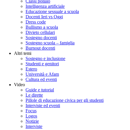
Classi pollaio
Intelligenza artificiale
Educazione sessuale a scuola
Docenti Ieri vs Oggi
Dress code
Bullismo a scuola
Divieto cellulari
Sostegno docenti
Sostegno scuola – famiglia
Burnout docenti
Altri temi
Sostegno e inclusione
Studenti e genitori
Estero
Università e Afam
Cultura ed eventi
Video
Guide e tutorial
Le dirette
Pillole di educazione civica per gli studenti
Interviste ed eventi
Focus
Logos
Notizie
Interviste