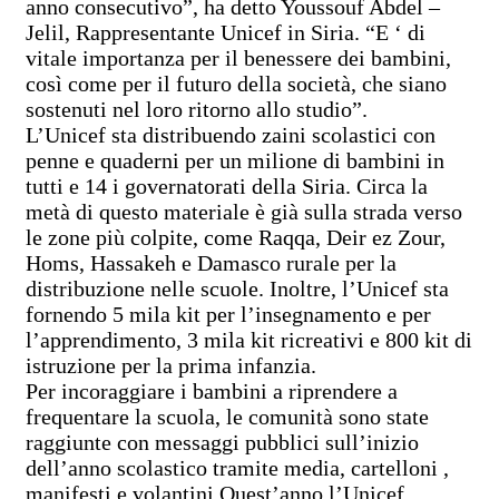
anno consecutivo”, ha detto Youssouf Abdel –
Jelil, Rappresentante Unicef in Siria. “E ‘ di
vitale importanza per il benessere dei bambini,
così come per il futuro della società, che siano
sostenuti nel loro ritorno allo studio”.
L’Unicef sta distribuendo zaini scolastici con
penne e quaderni per un milione di bambini in
tutti e 14 i governatorati della Siria. Circa la
metà di questo materiale è già sulla strada verso
le zone più colpite, come Raqqa, Deir ez Zour,
Homs, Hassakeh e Damasco rurale per la
distribuzione nelle scuole. Inoltre, l’Unicef sta
fornendo 5 mila kit per l’insegnamento e per
l’apprendimento, 3 mila kit ricreativi e 800 kit di
istruzione per la prima infanzia.
Per incoraggiare i bambini a riprendere a
frequentare la scuola, le comunità sono state
raggiunte con messaggi pubblici sull’inizio
dell’anno scolastico tramite media, cartelloni ,
manifesti e volantini Quest’anno l’Unicef