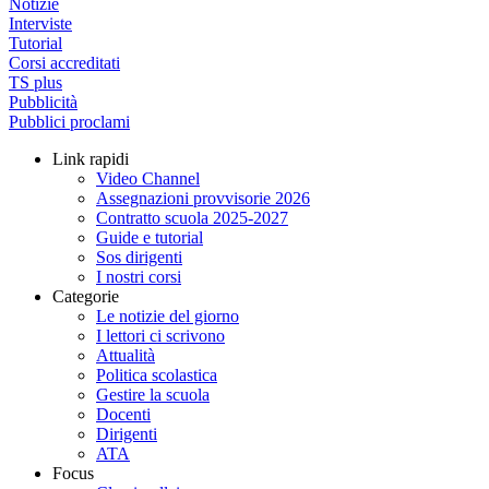
Notizie
Interviste
Tutorial
Corsi accreditati
TS plus
Pubblicità
Pubblici proclami
Link rapidi
Video Channel
Assegnazioni provvisorie 2026
Contratto scuola 2025-2027
Guide e tutorial
Sos dirigenti
I nostri corsi
Categorie
Le notizie del giorno
I lettori ci scrivono
Attualità
Politica scolastica
Gestire la scuola
Docenti
Dirigenti
ATA
Focus