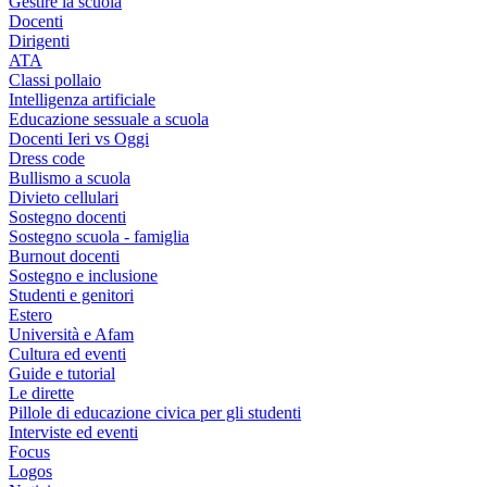
Gestire la scuola
Docenti
Dirigenti
ATA
Classi pollaio
Intelligenza artificiale
Educazione sessuale a scuola
Docenti Ieri vs Oggi
Dress code
Bullismo a scuola
Divieto cellulari
Sostegno docenti
Sostegno scuola - famiglia
Burnout docenti
Sostegno e inclusione
Studenti e genitori
Estero
Università e Afam
Cultura ed eventi
Guide e tutorial
Le dirette
Pillole di educazione civica per gli studenti
Interviste ed eventi
Focus
Logos