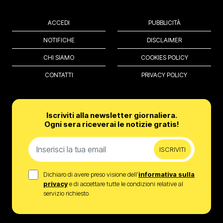
ACCEDI
PUBBLICITÀ
NOTIFICHE
DISCLAIMER
CHI SIAMO
COOKIES POLICY
CONTATTI
PRIVACY POLICY
Iscriviti alla newsletter giornaliera.
Ogni sera riceverai le notizie gratis!
ISCRIVITI
Dichiaro di avere preso visione dell’
informativa sulla
privacy
e di accettare tutte le condizioni relative al
servizio richiesto.