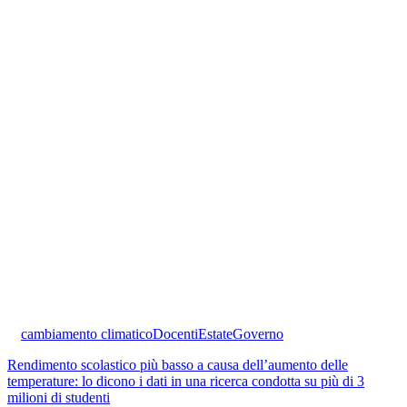
cambiamento climatico
Docenti
Estate
Governo
Rendimento scolastico più basso a causa dell’aumento delle
temperature: lo dicono i dati in una ricerca condotta su più di 3
milioni di studenti