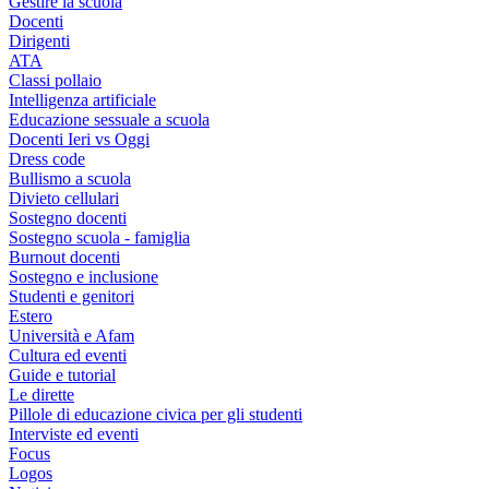
Gestire la scuola
Docenti
Dirigenti
ATA
Classi pollaio
Intelligenza artificiale
Educazione sessuale a scuola
Docenti Ieri vs Oggi
Dress code
Bullismo a scuola
Divieto cellulari
Sostegno docenti
Sostegno scuola - famiglia
Burnout docenti
Sostegno e inclusione
Studenti e genitori
Estero
Università e Afam
Cultura ed eventi
Guide e tutorial
Le dirette
Pillole di educazione civica per gli studenti
Interviste ed eventi
Focus
Logos