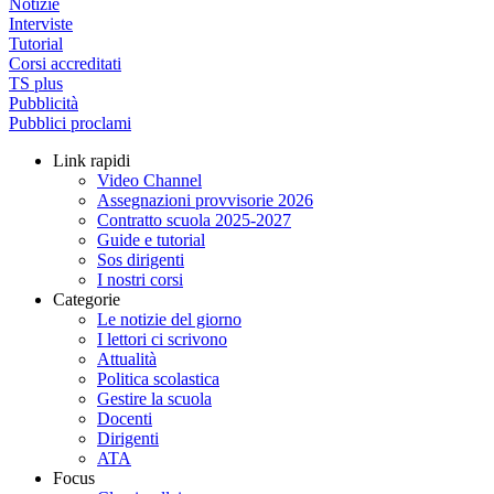
Notizie
Interviste
Tutorial
Corsi accreditati
TS plus
Pubblicità
Pubblici proclami
Link rapidi
Video Channel
Assegnazioni provvisorie 2026
Contratto scuola 2025-2027
Guide e tutorial
Sos dirigenti
I nostri corsi
Categorie
Le notizie del giorno
I lettori ci scrivono
Attualità
Politica scolastica
Gestire la scuola
Docenti
Dirigenti
ATA
Focus