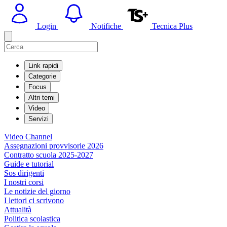
Login
Notifiche
Tecnica Plus
Link rapidi
Categorie
Focus
Altri temi
Video
Servizi
Video Channel
Assegnazioni provvisorie 2026
Contratto scuola 2025-2027
Guide e tutorial
Sos dirigenti
I nostri corsi
Le notizie del giorno
I lettori ci scrivono
Attualità
Politica scolastica