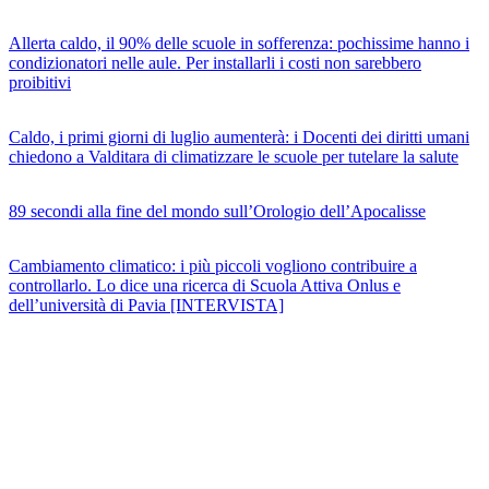
Allerta caldo, il 90% delle scuole in sofferenza: pochissime hanno i
condizionatori nelle aule. Per installarli i costi non sarebbero
proibitivi
Caldo, i primi giorni di luglio aumenterà: i Docenti dei diritti umani
chiedono a Valditara di climatizzare le scuole per tutelare la salute
89 secondi alla fine del mondo sull’Orologio dell’Apocalisse
Cambiamento climatico: i più piccoli vogliono contribuire a
controllarlo. Lo dice una ricerca di Scuola Attiva Onlus e
dell’università di Pavia [INTERVISTA]