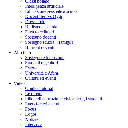
Classi pollaio
Intelligenza artificiale
Educazione sessuale a scuola
Docenti Ieri vs Oggi
Dress code
Bullismo a scuola
Divieto cellulari
Sostegno docenti
Sostegno scuola – famiglia
Burnout docenti
Altri temi
Sostegno e inclusione
Studenti e genitori
Estero
Università e Afam
Cultura ed eventi
Video
Guide e tutorial
Le dirette
Pillole di educazione civica per gli studenti
Interviste ed eventi
Focus
Logos
Notizie
Interviste