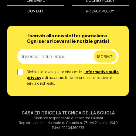
CHI SIAMO
COOKIES POLICY
CONTATTI
PRIVACY POLICY
Iscriviti alla newsletter giornaliera.
Ogni sera riceverai le notizie gratis!
ISCRIVITI
Dichiaro di avere preso visione dell’
informativa sulla
privacy
e di accettare tutte le condizioni relative al
servizio richiesto.
CASA EDITRICE LA TECNICA DELLA SCUOLA
Direttore responsabile Alessandro Giuliani
Registrazione al tribunale di Catania n. 75 del 21 aprile 1949
P.IVA 02204360875