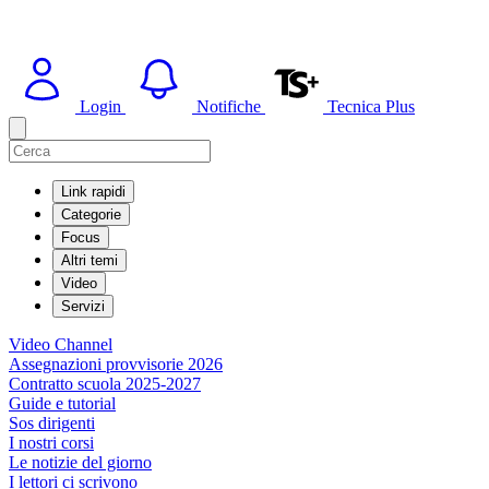
Login
Notifiche
Tecnica Plus
Link rapidi
Categorie
Focus
Altri temi
Video
Servizi
Video Channel
Assegnazioni provvisorie 2026
Contratto scuola 2025-2027
Guide e tutorial
Sos dirigenti
I nostri corsi
Le notizie del giorno
I lettori ci scrivono