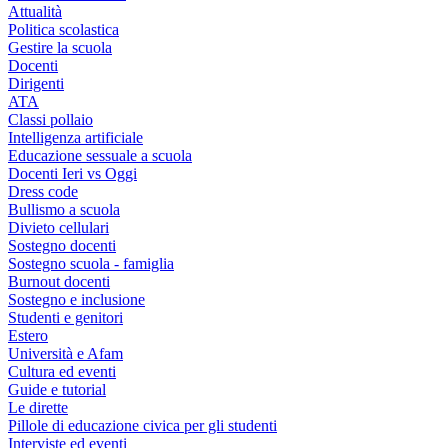
Attualità
Politica scolastica
Gestire la scuola
Docenti
Dirigenti
ATA
Classi pollaio
Intelligenza artificiale
Educazione sessuale a scuola
Docenti Ieri vs Oggi
Dress code
Bullismo a scuola
Divieto cellulari
Sostegno docenti
Sostegno scuola - famiglia
Burnout docenti
Sostegno e inclusione
Studenti e genitori
Estero
Università e Afam
Cultura ed eventi
Guide e tutorial
Le dirette
Pillole di educazione civica per gli studenti
Interviste ed eventi