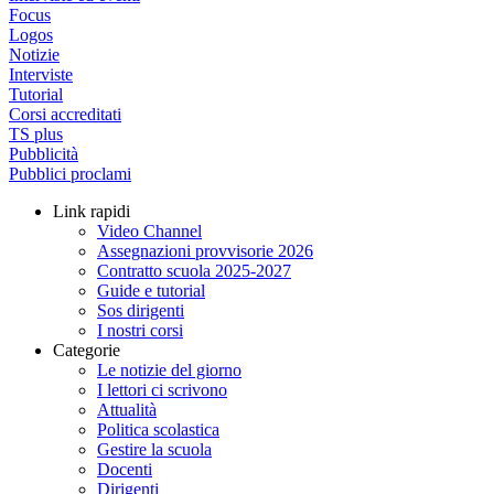
Focus
Logos
Notizie
Interviste
Tutorial
Corsi accreditati
TS plus
Pubblicità
Pubblici proclami
Link rapidi
Video Channel
Assegnazioni provvisorie 2026
Contratto scuola 2025-2027
Guide e tutorial
Sos dirigenti
I nostri corsi
Categorie
Le notizie del giorno
I lettori ci scrivono
Attualità
Politica scolastica
Gestire la scuola
Docenti
Dirigenti