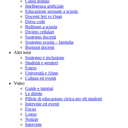
Classi pollaio
Intelligenza artificiale
Educazione sessuale a scuola
Docenti Ieri vs Oggi
Dress code
Bullismo a scuola
Divieto cellulari
Sostegno docenti
Sostegno scuola – famiglia
Burnout docenti
Altri temi
Sostegno e inclusione
Studenti e genitori
Estero
Università e Afam
Cultura ed eventi
Video
Guide e tutorial
Le dirette
Pillole di educazione civica per gli studenti
Interviste ed eventi
Focus
Logos
Notizie
Interviste