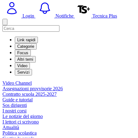
Login
Notifiche
Tecnica Plus
Link rapidi
Categorie
Focus
Altri temi
Video
Servizi
Video Channel
Assegnazioni provvisorie 2026
Contratto scuola 2025-2027
Guide e tutorial
Sos dirigenti
I nostri corsi
Le notizie del giorno
I lettori ci scrivono
Attualità
Politica scolastica