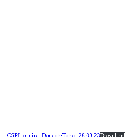
CSPI_p_circ_DocenteTutor_28.03.23
Download