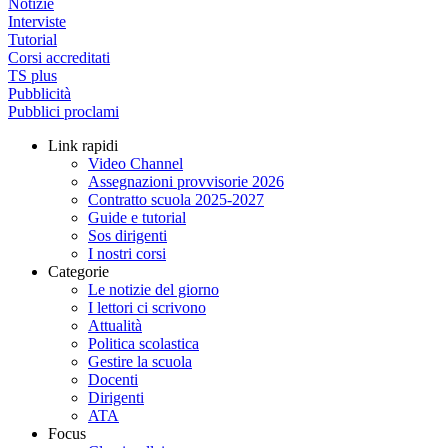
Notizie
Interviste
Tutorial
Corsi accreditati
TS plus
Pubblicità
Pubblici proclami
Link rapidi
Video Channel
Assegnazioni provvisorie 2026
Contratto scuola 2025-2027
Guide e tutorial
Sos dirigenti
I nostri corsi
Categorie
Le notizie del giorno
I lettori ci scrivono
Attualità
Politica scolastica
Gestire la scuola
Docenti
Dirigenti
ATA
Focus