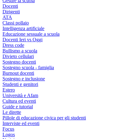
Gestire la scuola
Docenti
Dirigenti
ATA
Classi pollaio
Intelligenza artificiale
Educazione sessuale a scuola
Docenti Ieri vs Oggi
Dress code
Bullismo a scuola
Divieto cellulari
Sostegno docenti
Sostegno scuola - famiglia
Burnout docenti
Sostegno e inclusione
Studenti e genitori
Estero
Università e Afam
Cultura ed eventi
Guide e tutorial
Le dirette
Pillole di educazione civica per gli studenti
Interviste ed eventi
Focus
Logos