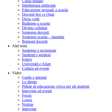
Classi pollaio
Intelligenza artificiale
Educazione sessuale a scuola
Docenti Ieri vs Oggi
Dress code
Bullismo a scuola
Divieto cellulari
Sostegno docenti
Sostegno scuola – famiglia
Burnout docenti
Altri temi
Sostegno e inclusione
Studenti e genitori
Estero
Università e Afam
Cultura ed eventi
Video
Guide e tutorial
Le dirette
Pillole di educazione civica per gli studenti
Interviste ed eventi
Focus
Logos
Notizie
Interviste