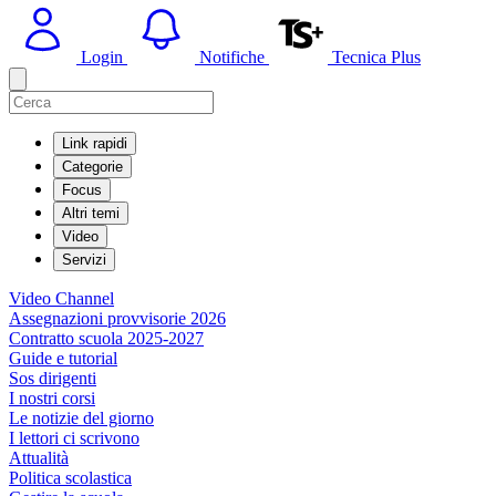
Login
Notifiche
Tecnica Plus
Link rapidi
Categorie
Focus
Altri temi
Video
Servizi
Video Channel
Assegnazioni provvisorie 2026
Contratto scuola 2025-2027
Guide e tutorial
Sos dirigenti
I nostri corsi
Le notizie del giorno
I lettori ci scrivono
Attualità
Politica scolastica