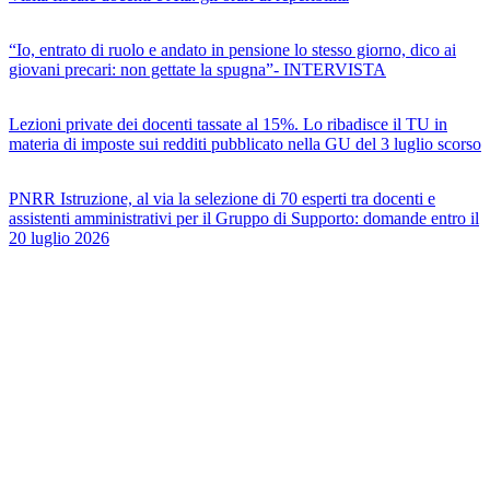
“Io, entrato di ruolo e andato in pensione lo stesso giorno, dico ai
giovani precari: non gettate la spugna”- INTERVISTA
Lezioni private dei docenti tassate al 15%. Lo ribadisce il TU in
materia di imposte sui redditi pubblicato nella GU del 3 luglio scorso
PNRR Istruzione, al via la selezione di 70 esperti tra docenti e
assistenti amministrativi per il Gruppo di Supporto: domande entro il
20 luglio 2026