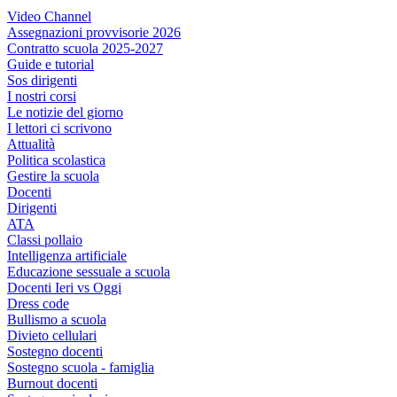
Video Channel
Assegnazioni provvisorie 2026
Contratto scuola 2025-2027
Guide e tutorial
Sos dirigenti
I nostri corsi
Le notizie del giorno
I lettori ci scrivono
Attualità
Politica scolastica
Gestire la scuola
Docenti
Dirigenti
ATA
Classi pollaio
Intelligenza artificiale
Educazione sessuale a scuola
Docenti Ieri vs Oggi
Dress code
Bullismo a scuola
Divieto cellulari
Sostegno docenti
Sostegno scuola - famiglia
Burnout docenti