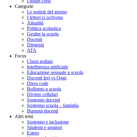
I nostri corsi
Categorie
Le notizie del giorno
I lettori ci scrivono
Attualità
Politica scolastica
Gestire la scuola
Docenti
Dirigenti
ATA
Focus
Classi pollaio
Intelligenza artificiale
Educazione sessuale a scuola
Docenti Ieri vs Oggi
Dress code
Bullismo a scuola
Divieto cellulari
Sostegno docenti
Sostegno scuola – famiglia
Burnout docenti
Altri temi
Sostegno e inclusione
Studenti e genitori
Estero