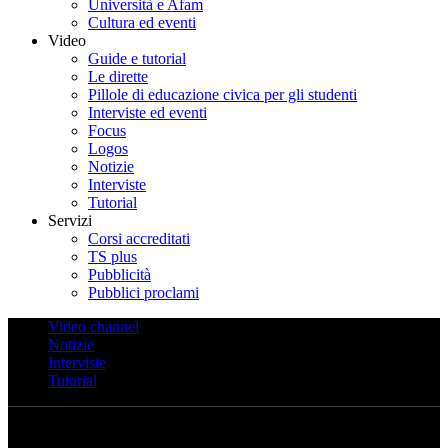
Università e Afam
Cultura ed eventi
Video
Guide e tutorial
Le dirette
Pillole di educazione civica per gli studenti
Interviste ed eventi
Focus
Logos
Notizie
Interviste
Tutorial
Servizi
Corsi accreditati
TS plus
Pubblicità
Pubblici proclami
Video channel
Notizie
Interviste
Tutorial
Nessun video trovato con i filtri selezionati.