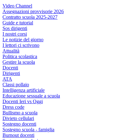
Video Channel
Assegnazioni provvisorie 2026
Contratto scuola 2025-2027
Guide e tutorial
Sos dirigenti
I nostri corsi
Le notizie del giorno
I lettori ci scrivono
Attualità
Politica scolastica
Gestire la scuola
Docenti
Dirigenti
ATA
Classi pollaio
Intelligenza artificiale
Educazione sessuale a scuola
Docenti Ieri vs Oggi
Dress code
Bullismo a scuola
Divieto cellulari
Sostegno docenti
Sostegno scuola - famiglia
Burnout docenti