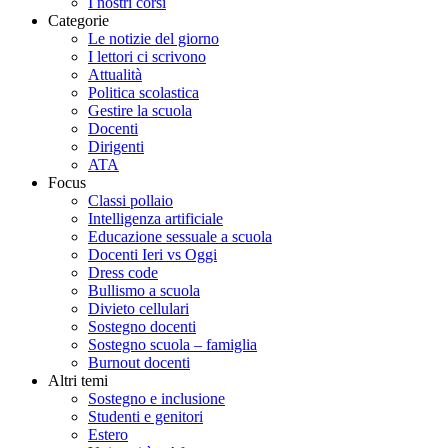
I nostri corsi
Categorie
Le notizie del giorno
I lettori ci scrivono
Attualità
Politica scolastica
Gestire la scuola
Docenti
Dirigenti
ATA
Focus
Classi pollaio
Intelligenza artificiale
Educazione sessuale a scuola
Docenti Ieri vs Oggi
Dress code
Bullismo a scuola
Divieto cellulari
Sostegno docenti
Sostegno scuola – famiglia
Burnout docenti
Altri temi
Sostegno e inclusione
Studenti e genitori
Estero