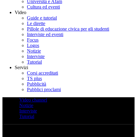
Università e Afam
Cultura ed eventi
Video
Guide e tutorial
Le dirette
Pillole di educazione civica per gli studenti
Interviste ed eventi
Focus
Logos
Notizie
Interviste
Tutorial
Servizi
Corsi accreditati
TS plus
Pubblicità
Pubblici proclami
Video channel
Notizie
Interviste
Tutorial