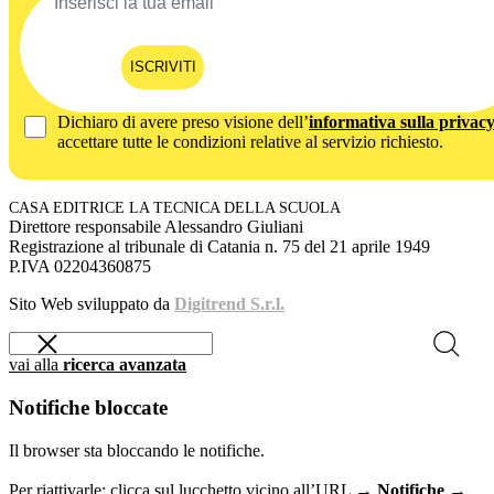
ISCRIVITI
Dichiaro di avere preso visione dell’
informativa sulla privac
accettare tutte le condizioni relative al servizio richiesto.
CASA EDITRICE LA TECNICA DELLA SCUOLA
Direttore responsabile Alessandro Giuliani
Registrazione al tribunale di Catania n. 75 del 21 aprile 1949
P.IVA 02204360875
Sito Web sviluppato da
Digitrend S.r.l.
vai alla
ricerca avanzata
Notifiche bloccate
Il browser sta bloccando le notifiche.
Per riattivarle: clicca sul lucchetto vicino all’URL →
Notifiche →