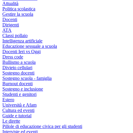
Attualità
Politica scolastica
Gestire la scuola
Docenti
Dirigenti
ATA
Classi pollaio
Intelligenza artificiale
Educazione sessuale a scuola
Docenti Ieri vs Oggi
Dress code
Bullismo a scuola
Divieto cellulari
Sostegno docenti
Sostegno scuola - famiglia
Burnout docenti
Sostegno e inclusione
Studenti e genitori
Estero
Università e Afam
Cultura ed eventi
Guide e tutorial
Le dirette
Pillole di educazione civica per gli studenti
Interviste ed eventi