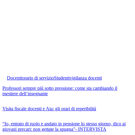
Docenti
orario di servizio
Studenti
vigilanza docenti
Professori sempre più sotto pressione: come sta cambiando il
mestiere dell’insegnante
Visita fiscale docenti e Ata: gli orari di reperibilità
“Io, entrato di ruolo e andato in pensione lo stesso giorno, dico ai
giovani precari: non gettate la spugna”- INTERVISTA