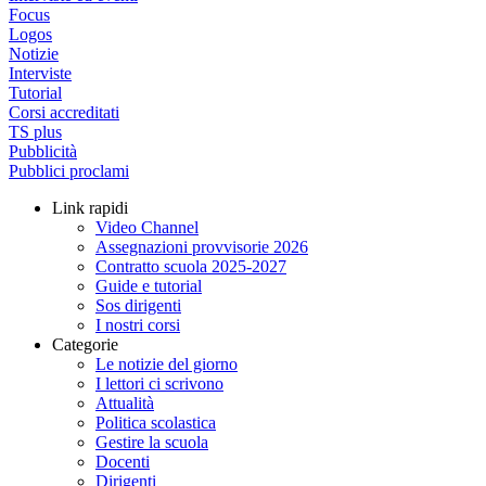
Focus
Logos
Notizie
Interviste
Tutorial
Corsi accreditati
TS plus
Pubblicità
Pubblici proclami
Link rapidi
Video Channel
Assegnazioni provvisorie 2026
Contratto scuola 2025-2027
Guide e tutorial
Sos dirigenti
I nostri corsi
Categorie
Le notizie del giorno
I lettori ci scrivono
Attualità
Politica scolastica
Gestire la scuola
Docenti
Dirigenti