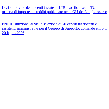
Lezioni private dei docenti tassate al 15%. Lo ribadisce il TU in
materia di imposte sui redditi pubblicato nella GU del 3 luglio scorso
PNRR Istruzione, al via la selezione di 70 esperti tra docenti e
assistenti amministrativi per il Gruppo di Supporto: domande entro il
20 luglio 2026