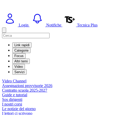
Login
Notifiche
Tecnica Plus
Link rapidi
Categorie
Focus
Altri temi
Video
Servizi
Video Channel
Assegnazioni provvisorie 2026
Contratto scuola 2025-2027
Guide e tutorial
Sos dirigenti
I nostri corsi
Le notizie del giorno
I lettori ci scrivono