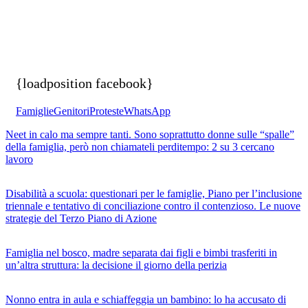
{loadposition facebook}
Famiglie
Genitori
Proteste
WhatsApp
Neet in calo ma sempre tanti. Sono soprattutto donne sulle “spalle”
della famiglia, però non chiamateli perditempo: 2 su 3 cercano
lavoro
Disabilità a scuola: questionari per le famiglie, Piano per l’inclusione
triennale e tentativo di conciliazione contro il contenzioso. Le nuove
strategie del Terzo Piano di Azione
Famiglia nel bosco, madre separata dai figli e bimbi trasferiti in
un’altra struttura: la decisione il giorno della perizia
Nonno entra in aula e schiaffeggia un bambino: lo ha accusato di