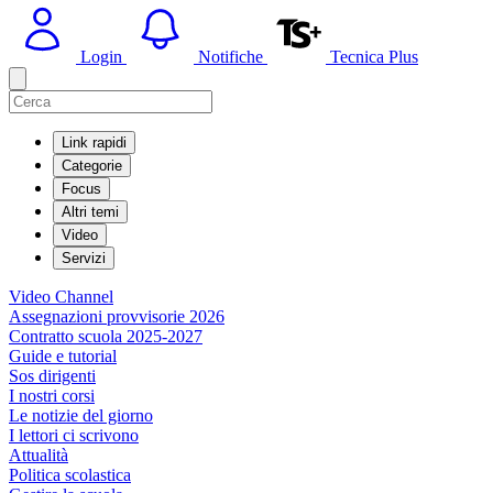
Login
Notifiche
Tecnica Plus
Link rapidi
Categorie
Focus
Altri temi
Video
Servizi
Video Channel
Assegnazioni provvisorie 2026
Contratto scuola 2025-2027
Guide e tutorial
Sos dirigenti
I nostri corsi
Le notizie del giorno
I lettori ci scrivono
Attualità
Politica scolastica