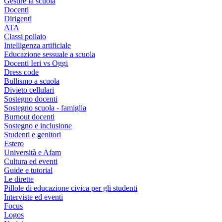
Gestire la scuola
Docenti
Dirigenti
ATA
Classi pollaio
Intelligenza artificiale
Educazione sessuale a scuola
Docenti Ieri vs Oggi
Dress code
Bullismo a scuola
Divieto cellulari
Sostegno docenti
Sostegno scuola - famiglia
Burnout docenti
Sostegno e inclusione
Studenti e genitori
Estero
Università e Afam
Cultura ed eventi
Guide e tutorial
Le dirette
Pillole di educazione civica per gli studenti
Interviste ed eventi
Focus
Logos