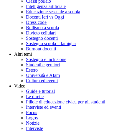
Classi pollaio
Intelligenza artificiale
Educazione sessuale a scuola
Docenti Ieri vs Oggi
Dress code
Bullismo a scuola
Divieto cellulari
Sostegno docenti
Sostegno scuola – famiglia
Burnout docenti
Altri temi
Sostegno e inclusione
Studenti e genitori
Estero
Università e Afam
Cultura ed eventi
Video
Guide e tutorial
Le dirette
Pillole di educazione civica per gli studenti
Interviste ed eventi
Focus
Logos
Notizie
Interviste