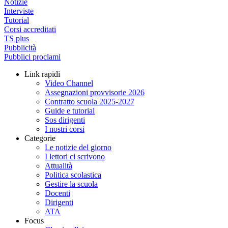
Notizie
Interviste
Tutorial
Corsi accreditati
TS plus
Pubblicità
Pubblici proclami
Link rapidi
Video Channel
Assegnazioni provvisorie 2026
Contratto scuola 2025-2027
Guide e tutorial
Sos dirigenti
I nostri corsi
Categorie
Le notizie del giorno
I lettori ci scrivono
Attualità
Politica scolastica
Gestire la scuola
Docenti
Dirigenti
ATA
Focus