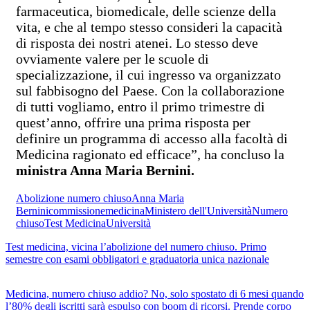
farmaceutica, biomedicale, delle scienze della
vita, e che al tempo stesso consideri la capacità
di risposta dei nostri atenei. Lo stesso deve
ovviamente valere per le scuole di
specializzazione, il cui ingresso va organizzato
sul fabbisogno del Paese. Con la collaborazione
di tutti vogliamo, entro il primo trimestre di
quest’anno, offrire una prima risposta per
definire un programma di accesso alla facoltà di
Medicina ragionato ed efficace”, ha concluso la
ministra Anna Maria Bernini.
Abolizione numero chiuso
Anna Maria
Bernini
commissione
medicina
Ministero dell'Università
Numero
chiuso
Test Medicina
Università
Test medicina, vicina l’abolizione del numero chiuso. Primo
semestre con esami obbligatori e graduatoria unica nazionale
Medicina, numero chiuso addio? No, solo spostato di 6 mesi quando
l’80% degli iscritti sarà espulso con boom di ricorsi. Prende corpo