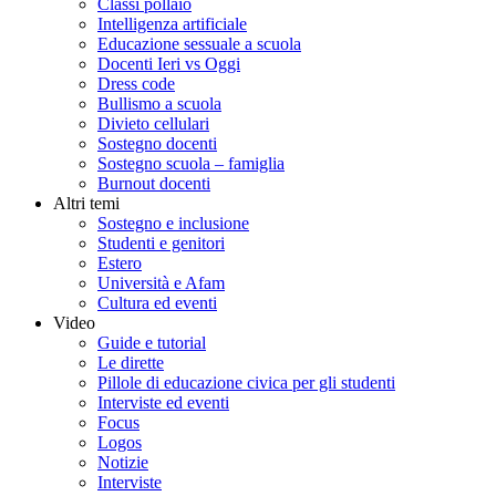
Classi pollaio
Intelligenza artificiale
Educazione sessuale a scuola
Docenti Ieri vs Oggi
Dress code
Bullismo a scuola
Divieto cellulari
Sostegno docenti
Sostegno scuola – famiglia
Burnout docenti
Altri temi
Sostegno e inclusione
Studenti e genitori
Estero
Università e Afam
Cultura ed eventi
Video
Guide e tutorial
Le dirette
Pillole di educazione civica per gli studenti
Interviste ed eventi
Focus
Logos
Notizie
Interviste