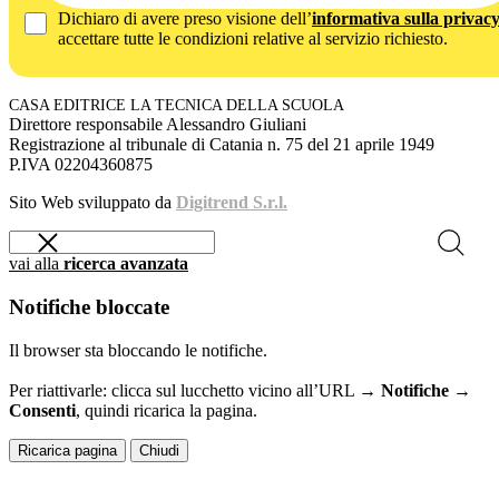
Dichiaro di avere preso visione dell’
informativa sulla privac
accettare tutte le condizioni relative al servizio richiesto.
CASA EDITRICE LA TECNICA DELLA SCUOLA
Direttore responsabile Alessandro Giuliani
Registrazione al tribunale di Catania n. 75 del 21 aprile 1949
P.IVA 02204360875
Sito Web sviluppato da
Digitrend S.r.l.
vai alla
ricerca avanzata
Notifiche bloccate
Il browser sta bloccando le notifiche.
Per riattivarle: clicca sul lucchetto vicino all’URL →
Notifiche →
Consenti
, quindi ricarica la pagina.
Ricarica pagina
Chiudi