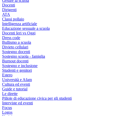
Gestire la scuola
Docenti
Dirigenti
ATA
Classi pollaio
Intelligenza artificiale
Educazione sessuale a scuola
Docenti Ieri vs Oggi
Dress code
Bullismo a scuola
Divieto cellulari
Sostegno docenti
Sostegno scuola - famiglia
Burnout docenti
Sostegno e inclusione
Studenti e genitori
Estero
Università e Afam
Cultura ed eventi
Guide e tutorial
Le dirette
Pillole di educazione civica per gli studenti
Interviste ed eventi
Focus
Logos