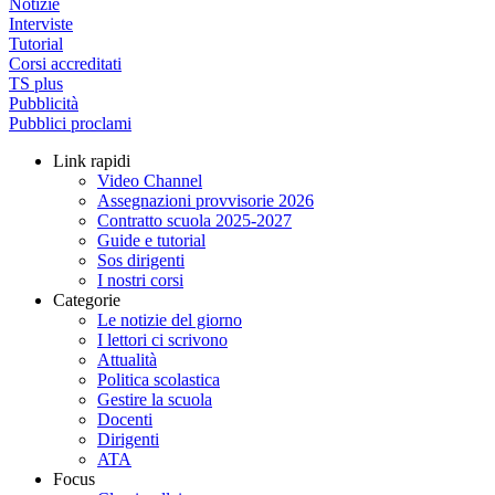
Notizie
Interviste
Tutorial
Corsi accreditati
TS plus
Pubblicità
Pubblici proclami
Link rapidi
Video Channel
Assegnazioni provvisorie 2026
Contratto scuola 2025-2027
Guide e tutorial
Sos dirigenti
I nostri corsi
Categorie
Le notizie del giorno
I lettori ci scrivono
Attualità
Politica scolastica
Gestire la scuola
Docenti
Dirigenti
ATA
Focus