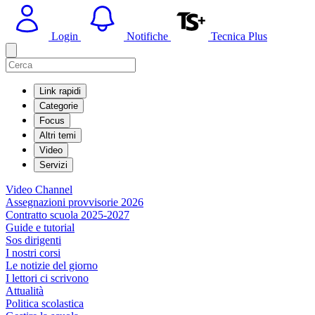
Login
Notifiche
Tecnica Plus
Link rapidi
Categorie
Focus
Altri temi
Video
Servizi
Video Channel
Assegnazioni provvisorie 2026
Contratto scuola 2025-2027
Guide e tutorial
Sos dirigenti
I nostri corsi
Le notizie del giorno
I lettori ci scrivono
Attualità
Politica scolastica