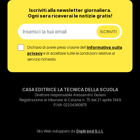
Iscriviti alla newsletter giornaliera.
Ogni sera riceverai le notizie gratis!
ISCRIVITI
Dichiaro di avere preso visione dell’
informativa sulla
privacy
e di accettare tutte le condizioni relative al
servizio richiesto.
CASA EDITRICE LA TECNICA DELLA SCUOLA
Direttore responsabile Alessandro Giuliani
Registrazione al tribunale di Catania n. 75 del 21 aprile 1949
P.IVA 02204360875
Sito Web sviluppato da
Digitrend S.r.l.