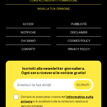
CORSI ACCREDITATI / FORMAZIONE
INVIA LA TUA OPINIONE
ACCEDI
PUBBLICITÀ
NOTIFICHE
DISCLAIMER
CHI SIAMO
COOKIES POLICY
CONTATTI
PRIVACY POLICY
Iscriviti alla newsletter giornaliera.
Ogni sera riceverai le notizie gratis!
ISCRIVITI
Dichiaro di avere preso visione dell’
informativa sulla
privacy
e di accettare tutte le condizioni relative al
servizio richiesto.