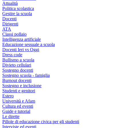
Attualità
Politica scolastica
Gestire la scuola
Docenti
Dirigenti
ATA
Classi pollaio
Intelligenza artificiale
Educazione sessuale a scuola
Docenti Ieri vs Oggi
Dress code
Bullismo a scuola
Divieto cellulari
Sostegno docenti
Sostegno scuola - famiglia
Burnout docenti
Sostegno e inclusione
Studenti e genitori
Estero
Università e Afam
Cultura ed eventi
Guide e tutorial
Le dirette
Pillole di educazione civica per gli studenti
Interviste ed eventi