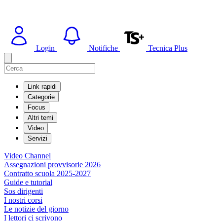
Login
Notifiche
Tecnica Plus
Link rapidi
Categorie
Focus
Altri temi
Video
Servizi
Video Channel
Assegnazioni provvisorie 2026
Contratto scuola 2025-2027
Guide e tutorial
Sos dirigenti
I nostri corsi
Le notizie del giorno
I lettori ci scrivono