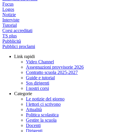
Focus
Logos
Notizie
Interviste
Tutorial
Corsi accreditati
TS plus
Pubblicità
Pubblici proclami
Link rapidi
Video Channel
Assegnazioni provvisorie 2026
Contratto scuola 2025-2027
Guide e tutorial
Sos dirigenti
I nostri corsi
Categorie
Le notizie del giorno
I lettori ci scrivono
Attualità
Politica scolastica
Gestire la scuola
Docenti
Dirigenti