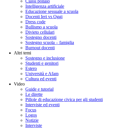
Classi pollaio
Intelligenza artificiale
Educazione sessuale a scuola
Docenti Ieri vs Oggi
Dress code
Bullismo a scuola
Divieto cellulari
Sostegno docenti
Sostegno scuola – famiglia
Burnout docenti
Altri temi
Sostegno e inclusione
Studenti e genitori
Estero
Università e Afam
Cultura ed eventi
Video
Guide e tutorial
Le dirette
Pillole di educazione civica per gli studenti
Interviste ed eventi
Focus
Logos
Notizie
Interviste