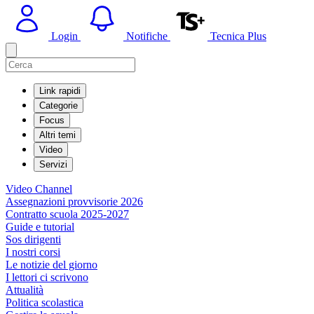
Login
Notifiche
Tecnica Plus
Link rapidi
Categorie
Focus
Altri temi
Video
Servizi
Video Channel
Assegnazioni provvisorie 2026
Contratto scuola 2025-2027
Guide e tutorial
Sos dirigenti
I nostri corsi
Le notizie del giorno
I lettori ci scrivono
Attualità
Politica scolastica