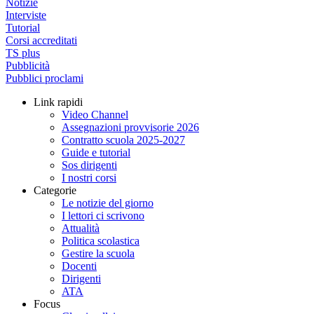
Notizie
Interviste
Tutorial
Corsi accreditati
TS plus
Pubblicità
Pubblici proclami
Link rapidi
Video Channel
Assegnazioni provvisorie 2026
Contratto scuola 2025-2027
Guide e tutorial
Sos dirigenti
I nostri corsi
Categorie
Le notizie del giorno
I lettori ci scrivono
Attualità
Politica scolastica
Gestire la scuola
Docenti
Dirigenti
ATA
Focus