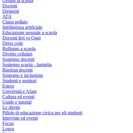
Gestire la scuola
Docenti
Dirigenti
ATA
Classi pollaio
Intelligenza artificiale
Educazione sessuale a scuola
Docenti Ieri vs Oggi
Dress code
Bullismo a scuola
Divieto cellulari
Sostegno docenti
Sostegno scuola - famiglia
Burnout docenti
Sostegno e inclusione
Studenti e genitori
Estero
Università e Afam
Cultura ed eventi
Guide e tutorial
Le dirette
Pillole di educazione civica per gli studenti
Interviste ed eventi
Focus
Logos