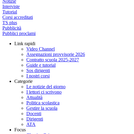
Notizie
Interviste
Tutorial
Corsi accreditati
TS plus
Pubblicità
Pubblici proclami
Link rapidi
Video Channel
Assegnazioni provvisorie 2026
Contratto scuola 2025-2027
Guide e tutorial
Sos dirigenti
I nostri corsi
Categorie
Le notizie del giorno
I lettori ci scrivono
Attualità
Politica scolastica
Gestire la scuola
Docenti
Dirigenti
ATA
Focus