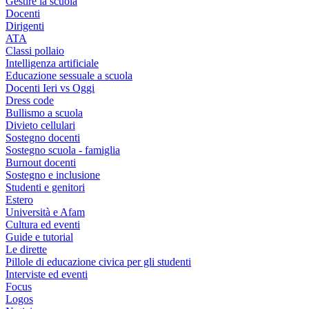
Gestire la scuola
Docenti
Dirigenti
ATA
Classi pollaio
Intelligenza artificiale
Educazione sessuale a scuola
Docenti Ieri vs Oggi
Dress code
Bullismo a scuola
Divieto cellulari
Sostegno docenti
Sostegno scuola - famiglia
Burnout docenti
Sostegno e inclusione
Studenti e genitori
Estero
Università e Afam
Cultura ed eventi
Guide e tutorial
Le dirette
Pillole di educazione civica per gli studenti
Interviste ed eventi
Focus
Logos