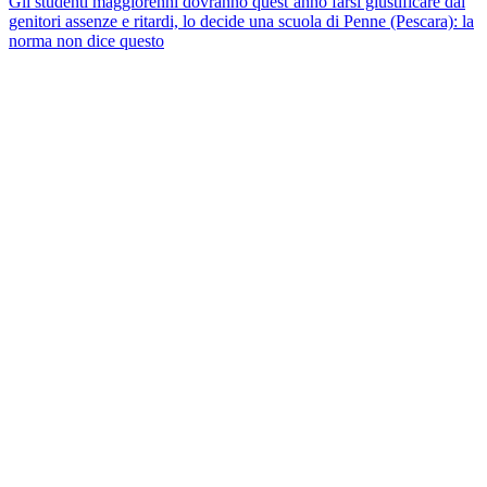
Gli studenti maggiorenni dovranno quest’anno farsi giustificare dai
genitori assenze e ritardi, lo decide una scuola di Penne (Pescara): la
norma non dice questo