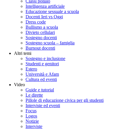
Classi pollaio
Intelligenza artificiale
Educazione sessuale a scuola
Docenti Ieri vs Oggi
Dress code
Bullismo a scuola
Divieto cellulari
Sostegno docenti
Sostegno scuola – famiglia
Burnout docenti
Altri temi
Sostegno e inclusione
Studenti e genitori
Estero
Università e Afam
Cultura ed eventi
Video
Guide e tutorial
Le dirette
Pillole di educazione civica per gli studenti
Interviste ed eventi
Focus
Logos
Notizie
Interviste