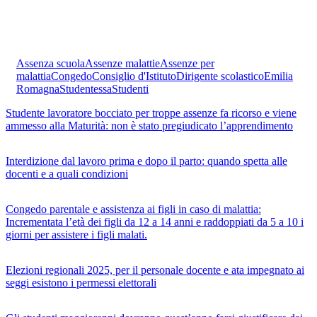
Assenza scuola
Assenze malattie
Assenze per
malattia
Congedo
Consiglio d'Istituto
Dirigente scolastico
Emilia
Romagna
Studentessa
Studenti
Studente lavoratore bocciato per troppe assenze fa ricorso e viene
ammesso alla Maturità: non è stato pregiudicato l’apprendimento
Interdizione dal lavoro prima e dopo il parto: quando spetta alle
docenti e a quali condizioni
Congedo parentale e assistenza ai figli in caso di malattia:
Incrementata l’età dei figli da 12 a 14 anni e raddoppiati da 5 a 10 i
giorni per assistere i figli malati.
Elezioni regionali 2025, per il personale docente e ata impegnato ai
seggi esistono i permessi elettorali