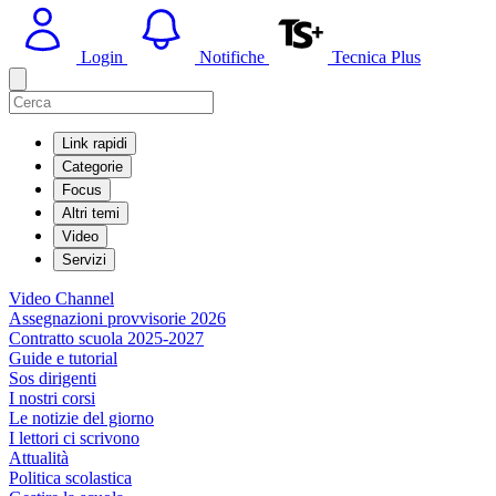
Login
Notifiche
Tecnica Plus
Link rapidi
Categorie
Focus
Altri temi
Video
Servizi
Video Channel
Assegnazioni provvisorie 2026
Contratto scuola 2025-2027
Guide e tutorial
Sos dirigenti
I nostri corsi
Le notizie del giorno
I lettori ci scrivono
Attualità
Politica scolastica