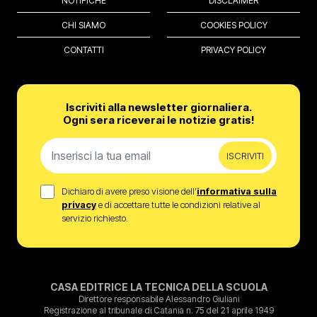
NOTIFICHE
DISCLAIMER
CHI SIAMO
COOKIES POLICY
CONTATTI
PRIVACY POLICY
Iscriviti alla newsletter giornaliera.
Ogni sera riceverai le notizie gratis!
ISCRIVITI
Dichiaro di avere preso visione dell’
informativa sulla
privacy
e di accettare tutte le condizioni relative al
servizio richiesto.
CASA EDITRICE LA TECNICA DELLA SCUOLA
Direttore responsabile Alessandro Giuliani
Registrazione al tribunale di Catania n. 75 del 21 aprile 1949