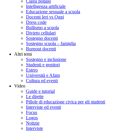
Classi pollaio
Intelligenza artificiale
Educazione sessuale a scuola
Docenti Ieri vs Oggi
Dress code
Bullismo a scuola
Divieto cellulari
Sostegno docenti
Sostegno scuola – famiglia
Burnout docenti
Altri temi
Sostegno e inclusione
Studenti e genitori
Estero
Università e Afam
Cultura ed eventi
Video
Guide e tutorial
Le dirette
Pillole di educazione civica per gli studenti
Interviste ed eventi
Focus
Logos
Notizie
Interviste