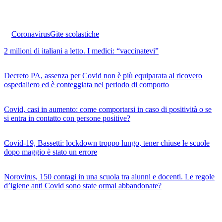
Coronavirus
Gite scolastiche
2 milioni di italiani a letto. I medici: “vaccinatevi”
Decreto PA, assenza per Covid non è più equiparata al ricovero
ospedaliero ed è conteggiata nel periodo di comporto
Covid, casi in aumento: come comportarsi in caso di positività o se
si entra in contatto con persone positive?
Covid-19, Bassetti: lockdown troppo lungo, tener chiuse le scuole
dopo maggio è stato un errore
Norovirus, 150 contagi in una scuola tra alunni e docenti. Le regole
d’igiene anti Covid sono state ormai abbandonate?