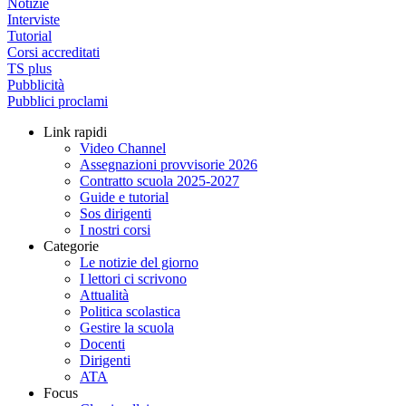
Notizie
Interviste
Tutorial
Corsi accreditati
TS plus
Pubblicità
Pubblici proclami
Link rapidi
Video Channel
Assegnazioni provvisorie 2026
Contratto scuola 2025-2027
Guide e tutorial
Sos dirigenti
I nostri corsi
Categorie
Le notizie del giorno
I lettori ci scrivono
Attualità
Politica scolastica
Gestire la scuola
Docenti
Dirigenti
ATA
Focus