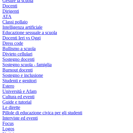
Gestire la scuola
Docenti
Dirigenti
ATA
Classi pollaio
Intelligenza artificiale
Educazione sessuale a scuola
Docenti Ieri vs Oggi
Dress code
Bullismo a scuola
Divieto cellulari
Sostegno docenti
Sostegno scuola - famiglia
Burnout docenti
Sostegno e inclusione
Studenti e genitori
Estero
Università e Afam
Cultura ed eventi
Guide e tutorial
Le dirette
Pillole di educazione civica per gli studenti
Interviste ed eventi
Focus
Logos