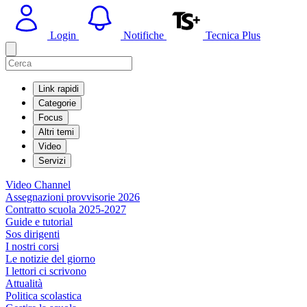
Login
Notifiche
Tecnica Plus
Link rapidi
Categorie
Focus
Altri temi
Video
Servizi
Video Channel
Assegnazioni provvisorie 2026
Contratto scuola 2025-2027
Guide e tutorial
Sos dirigenti
I nostri corsi
Le notizie del giorno
I lettori ci scrivono
Attualità
Politica scolastica