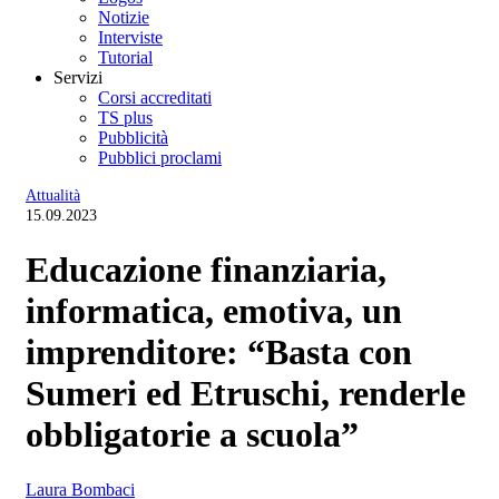
Notizie
Interviste
Tutorial
Servizi
Corsi accreditati
TS plus
Pubblicità
Pubblici proclami
Attualità
15.09.2023
Educazione finanziaria,
informatica, emotiva, un
imprenditore: “Basta con
Sumeri ed Etruschi, renderle
obbligatorie a scuola”
Laura Bombaci