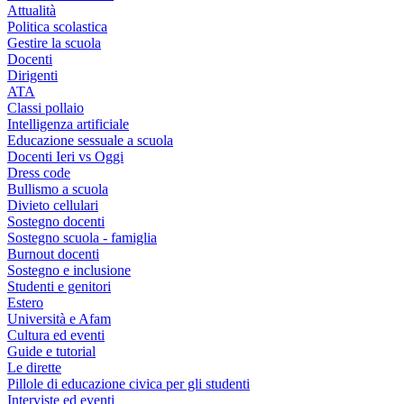
Attualità
Politica scolastica
Gestire la scuola
Docenti
Dirigenti
ATA
Classi pollaio
Intelligenza artificiale
Educazione sessuale a scuola
Docenti Ieri vs Oggi
Dress code
Bullismo a scuola
Divieto cellulari
Sostegno docenti
Sostegno scuola - famiglia
Burnout docenti
Sostegno e inclusione
Studenti e genitori
Estero
Università e Afam
Cultura ed eventi
Guide e tutorial
Le dirette
Pillole di educazione civica per gli studenti
Interviste ed eventi