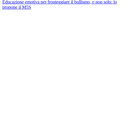
Educazione emotiva per fronteggiare il bullismo, e non solo: lo
propone il M5S