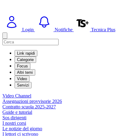
Login
Notifiche
Tecnica Plus
Link rapidi
Categorie
Focus
Altri temi
Video
Servizi
Video Channel
Assegnazioni provvisorie 2026
Contratto scuola 2025-2027
Guide e tutorial
Sos dirigenti
I nostri corsi
Le notizie del giorno
I lettori ci scrivono