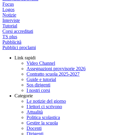
Focus
Logos
Notizie
Interviste
Tutorial
Corsi accreditati
TS plus
Pubblicità
Pubblici proclami
Link rapidi
Video Channel
Assegnazioni provvisorie 2026
Contratto scuola 2025-2027
Guide e tutorial
Sos dirigenti
I nostri corsi
Categorie
Le notizie del giorno
I lettori ci scrivono
Attualità
Politica scolastica
Gestire la scuola
Docenti
Dirigenti