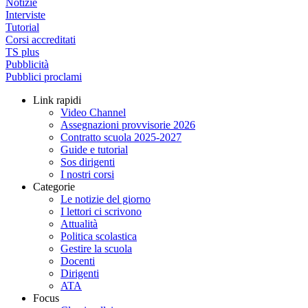
Notizie
Interviste
Tutorial
Corsi accreditati
TS plus
Pubblicità
Pubblici proclami
Link rapidi
Video Channel
Assegnazioni provvisorie 2026
Contratto scuola 2025-2027
Guide e tutorial
Sos dirigenti
I nostri corsi
Categorie
Le notizie del giorno
I lettori ci scrivono
Attualità
Politica scolastica
Gestire la scuola
Docenti
Dirigenti
ATA
Focus