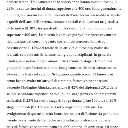
perdere tempo. Tra i laureati che lo scorso anno hanno svolto tirocini, il
22% ha svolto tirocini di durata superiore alle 400 ore. Sono generalmente
più lunghi i tirocini svolti dai laureati dell’area tecnico-scientifica rispetto
a quelli dell’area delle scienze umane e sociali e dai laureati magistrali a
ciclo unico (il 38%, tra questi ultimi, ha svolto un tirocinio di durata
superiore a 400 ore). Le attività lavorative già svolte e successivamente
riconosciute dal corso in quanto coerenti col percorso formativo,
costituiscono il 17% del totale delle attività di tirocinio svolte dai
laureati, con evidenti differenze tra i gruppi disciplinari. In generale
l’indagine osserva una più ampia utilizzazione di stage e tirocini nei
gruppi delle professioni sanitarie, insegnamento, chimico-farmaceutico,
educazione fisica ed agrario. Nel gruppo giuridico solo 13 laureati su
cento hanno svolto un’attività di tirocinio formativo riconosciuta.
Secondo l’indagine AlmaLaurea, anche il 42% dei diplomati 2012 delle
scuole secondarie superiori ha svolto uno stage previsto dai programmi
scolastici: il 23% ha svolto stage di lunga durata (oltre 150 ore), il 29%
stage intermedi (81-150 ore) e il 48% stage entro le 80 ore. Lo
svolgimento di queste attività formative, sia per diffusione sia per durata,
risente ovviamente del fatto che negli indirizzi professionali queste
attività formative sono praticamente obbligatorie. In ogni caso, gli stage