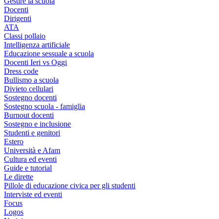
Gestire la scuola
Docenti
Dirigenti
ATA
Classi pollaio
Intelligenza artificiale
Educazione sessuale a scuola
Docenti Ieri vs Oggi
Dress code
Bullismo a scuola
Divieto cellulari
Sostegno docenti
Sostegno scuola - famiglia
Burnout docenti
Sostegno e inclusione
Studenti e genitori
Estero
Università e Afam
Cultura ed eventi
Guide e tutorial
Le dirette
Pillole di educazione civica per gli studenti
Interviste ed eventi
Focus
Logos