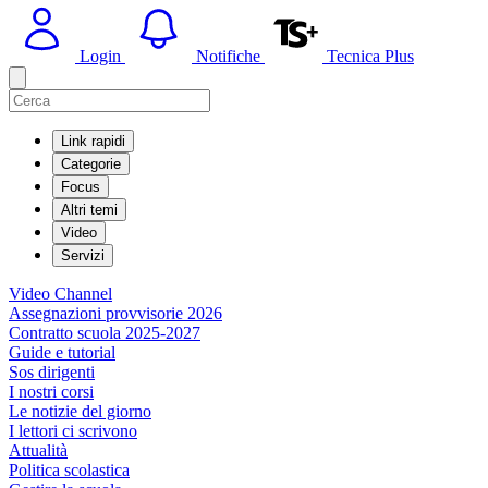
Login
Notifiche
Tecnica Plus
Link rapidi
Categorie
Focus
Altri temi
Video
Servizi
Video Channel
Assegnazioni provvisorie 2026
Contratto scuola 2025-2027
Guide e tutorial
Sos dirigenti
I nostri corsi
Le notizie del giorno
I lettori ci scrivono
Attualità
Politica scolastica