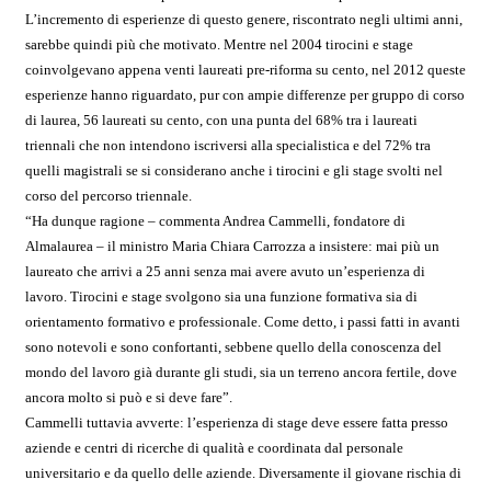
L’incremento di esperienze di questo genere, riscontrato negli ultimi anni,
sarebbe quindi più che motivato. Mentre nel 2004 tirocini e stage
coinvolgevano appena venti laureati pre-riforma su cento, nel 2012 queste
esperienze hanno riguardato, pur con ampie differenze per gruppo di corso
di laurea, 56 laureati su cento, con una punta del 68% tra i laureati
triennali che non intendono iscriversi alla specialistica e del 72% tra
quelli magistrali se si considerano anche i tirocini e gli stage svolti nel
corso del percorso triennale.
“Ha dunque ragione – commenta Andrea Cammelli, fondatore di
Almalaurea – il ministro Maria Chiara Carrozza a insistere: mai più un
laureato che arrivi a 25 anni senza mai avere avuto un’esperienza di
lavoro. Tirocini e stage svolgono sia una funzione formativa sia di
orientamento formativo e professionale. Come detto, i passi fatti in avanti
sono notevoli e sono confortanti, sebbene quello della conoscenza del
mondo del lavoro già durante gli studi, sia un terreno ancora fertile, dove
ancora molto si può e si deve fare”.
Cammelli tuttavia avverte: l’esperienza di stage deve essere fatta presso
aziende e centri di ricerche di qualità e coordinata dal personale
universitario e da quello delle aziende. Diversamente il giovane rischia di