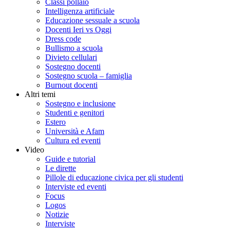
Classi pollaio
Intelligenza artificiale
Educazione sessuale a scuola
Docenti Ieri vs Oggi
Dress code
Bullismo a scuola
Divieto cellulari
Sostegno docenti
Sostegno scuola – famiglia
Burnout docenti
Altri temi
Sostegno e inclusione
Studenti e genitori
Estero
Università e Afam
Cultura ed eventi
Video
Guide e tutorial
Le dirette
Pillole di educazione civica per gli studenti
Interviste ed eventi
Focus
Logos
Notizie
Interviste