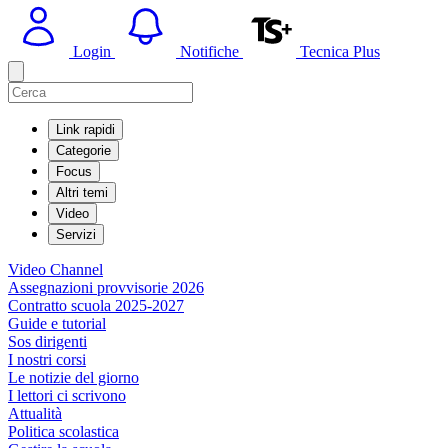
Login
Notifiche
Tecnica Plus
Link rapidi
Categorie
Focus
Altri temi
Video
Servizi
Video Channel
Assegnazioni provvisorie 2026
Contratto scuola 2025-2027
Guide e tutorial
Sos dirigenti
I nostri corsi
Le notizie del giorno
I lettori ci scrivono
Attualità
Politica scolastica