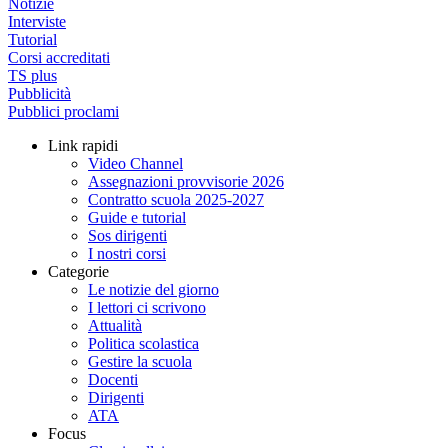
Notizie
Interviste
Tutorial
Corsi accreditati
TS plus
Pubblicità
Pubblici proclami
Link rapidi
Video Channel
Assegnazioni provvisorie 2026
Contratto scuola 2025-2027
Guide e tutorial
Sos dirigenti
I nostri corsi
Categorie
Le notizie del giorno
I lettori ci scrivono
Attualità
Politica scolastica
Gestire la scuola
Docenti
Dirigenti
ATA
Focus