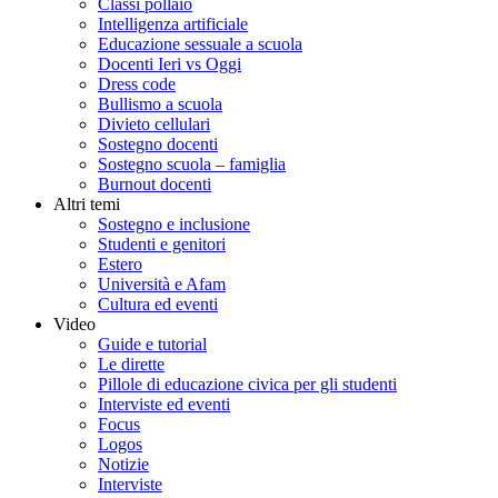
Classi pollaio
Intelligenza artificiale
Educazione sessuale a scuola
Docenti Ieri vs Oggi
Dress code
Bullismo a scuola
Divieto cellulari
Sostegno docenti
Sostegno scuola – famiglia
Burnout docenti
Altri temi
Sostegno e inclusione
Studenti e genitori
Estero
Università e Afam
Cultura ed eventi
Video
Guide e tutorial
Le dirette
Pillole di educazione civica per gli studenti
Interviste ed eventi
Focus
Logos
Notizie
Interviste