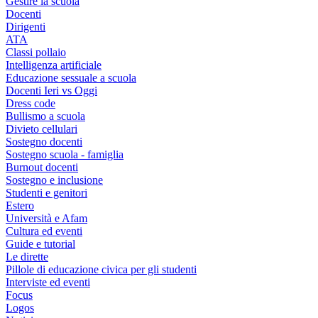
Gestire la scuola
Docenti
Dirigenti
ATA
Classi pollaio
Intelligenza artificiale
Educazione sessuale a scuola
Docenti Ieri vs Oggi
Dress code
Bullismo a scuola
Divieto cellulari
Sostegno docenti
Sostegno scuola - famiglia
Burnout docenti
Sostegno e inclusione
Studenti e genitori
Estero
Università e Afam
Cultura ed eventi
Guide e tutorial
Le dirette
Pillole di educazione civica per gli studenti
Interviste ed eventi
Focus
Logos